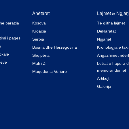
Anëtaret
Lajmet & Ngjarj
dhe barazia
Kosova
Të gjitha lajmet
Kroacia
Deklaratat
timi i paqes
Serbia
Ngjarjet
m
Bosnia dhe Herzegovina
Kronologjia e tak
okale
Shqipëria
Angazhimet ndër
teve
Mali i Zi
Letrat e hapura 
memorandumet
Maqedonia Veriore
Artikujt
Galerija