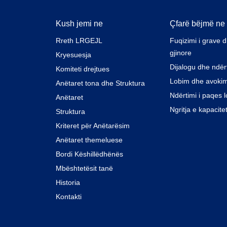
Kush jemi ne
Çfarë bëjmë ne
Rreth LRGEJL
Fuqizimi i grave 
gjinore
Kryesuesja
Dijalogu dhe ndër
Komiteti drejtues
Lobim dhe avoki
Anëtaret tona dhe Struktura
Ndërtimi i paqes l
Anëtaret
Ngritja e kapacite
Struktura
Kriteret për Anëtarësim
Anëtaret themeluese
Bordi Këshillëdhënës
Mbështetësit tanë
Historia
Kontakti