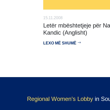
15.11.2008
Letër mbështetjeje për N
Kandic (Anglisht)
LEXO MË SHUMË
Regional Women’s Lobby
in So