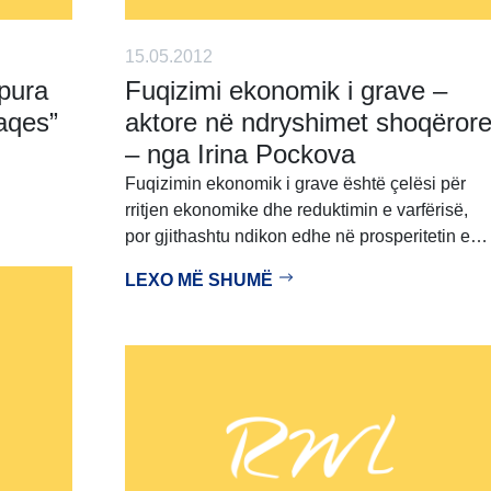
15.05.2012
apura
Fuqizimi ekonomik i grave –
aqes”
aktore në ndryshimet shoqëror
– nga Irina Pockova
Fuqizimin ekonomik i grave është çelësi për
rritjen ekonomike dhe reduktimin e varfërisë,
por gjithashtu ndikon edhe në prosperitetin e…
LEXO MË SHUMË