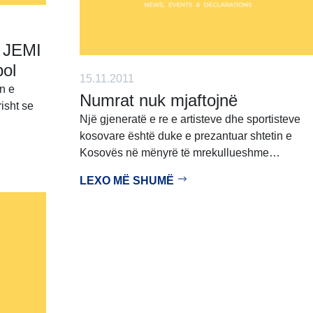
 JEMI
ol
15.11.2011
n e
Numrat nuk mjaftojnë
isht se
Një gjeneratë e re e artisteve dhe sportisteve
kosovare është duke e prezantuar shtetin e
Kosovës në mënyrë të mrekullueshme…
LEXO MË SHUMË