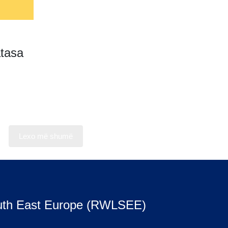
atasa
Lexo më shumë
uth East Europe (RWLSEE)