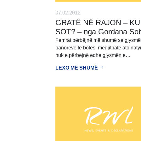
07.02.2012
GRATË NË RAJON – KU
SOT? – nga Gordana Sob
Femrat përbëjnë më shumë se gjysmë
banorëve të botës, megjithatë ato natyr
nuk e përbëjnë edhe gjysmën e…
LEXO MË SHUMË