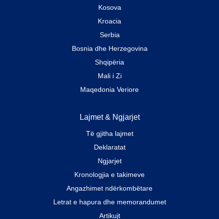
Kosova
Kroacia
Serbia
Bosnia dhe Herzegovina
Shqipëria
Mali i Zi
Maqedonia Veriore
Lajmet & Ngjarjet
Të gjitha lajmet
Deklaratat
Ngjarjet
Kronologjia e takimeve
Angazhimet ndërkombëtare
Letrat e hapura dhe memorandumet
Artikujt