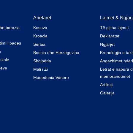
Anëtaret
Lajmet & Ngjarj
dhe barazia
Kosova
Të gjitha lajmet
Kroacia
Deklaratat
timi i paqes
Serbia
Ngjarjet
m
Bosnia dhe Herzegovina
Kronologjia e tak
okale
Shqipëria
Angazhimet ndër
teve
Mali i Zi
Letrat e hapura 
memorandumet
Maqedonia Veriore
Artikujt
Galerija