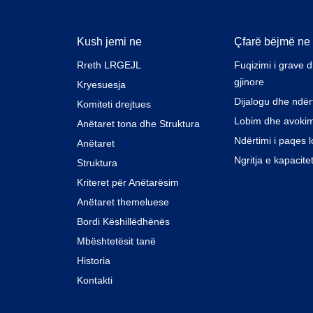
Kush jemi ne
Çfarë bëjmë ne
Rreth LRGEJL
Fuqizimi i grave 
gjinore
Kryesuesja
Dijalogu dhe ndër
Komiteti drejtues
Lobim dhe avoki
Anëtaret tona dhe Struktura
Ndërtimi i paqes l
Anëtaret
Ngritja e kapacite
Struktura
Kriteret për Anëtarësim
Anëtaret themeluese
Bordi Këshillëdhënës
Mbështetësit tanë
Historia
Kontakti