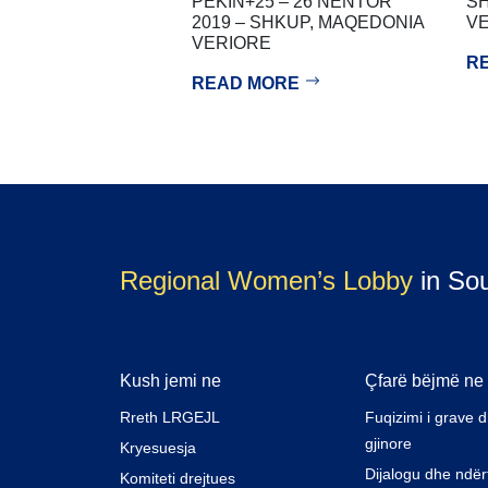
PEKIN+25 – 26 NËNTOR
SH
2019 – SHKUP, MAQEDONIA
VE
VERIORE
R
READ MORE
Regional Women’s Lobby
in So
Kush jemi ne
Çfarë bëjmë ne
Rreth LRGEJL
Fuqizimi i grave 
gjinore
Kryesuesja
Dijalogu dhe ndër
Komiteti drejtues