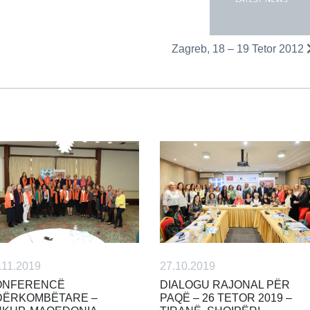
Zagreb, 18 – 19 Tetor 2012
27.10.2019
.11.2019
DIALOGU RAJONAL PËR
ONFERENCË
PAQË – 26 TETOR 2019 –
DËRKOMBËTARE –