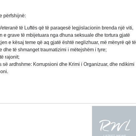
e përfshijnë:
Veteranë të Luftës që të paraqesë legjislacionin brenda një viti,
n e grave të mbijetuara nga dhuna seksuale dhe tortura gjatë
kjen e kësaj teme që aq gjatë është neglizhuar, më mënyrë që të
e dhe të shmanget traumatizimi i mëtejshëm i tyre;
ë rajonit;
 së ardhshme: Korrupsioni dhe Krimi i Organizuar, dhe ndikimi 
joni.