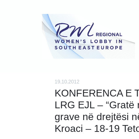
19.10.2012
KONFERENCA E 
LRG EJL – “Gratë n
grave në drejtësi n
Kroaci – 18-19 Te