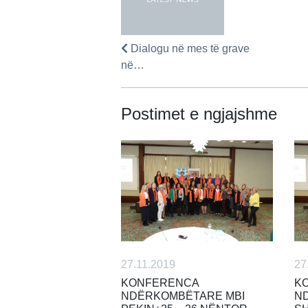
Dialogu në mes të grave
në…
Postimet e ngjajshme
27.11.2019
27
KONFERENCA
K
NDËRKOMBËTARE MBI
N