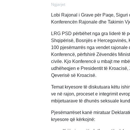
Ngjarjet
Lobi Rajonal i Grave për Paqe, Siguri
Konferencën Rajonale dhe Takimin Vje
LRG PSD përbëhet nga gra liderë të poli
Shqipërisë, Bosnjës e Hercegovinës, K
100 pjesëmarrës nga vendet rajonale 
Konferencë, përfshirë Zëvendës Minist
civile. Kjo Konferencë u mbajt me mbë
udhëheqjen e Presidentit të Kroacisë, Z
Qeverisë së Kroacisë.
Temat kryesore të diskutuara këtu ishi
ve në rajon, proceset e integrimit evrop
mbijetuarave të dhunës seksuale kundë
Pjesëmarrëset kanë miratuar Deklarat
kryesore që kërkojnë: