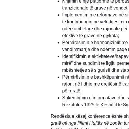
Krijimin e një platforme të përba
tranzicionale të grave në vendet p
Implementimin e reformave në sis
të kontribuonin në vetëdijesimin
ndërkombëtare dhe rajonale për mb
efektive të grave në gjykata;
Përmirësimin e harmonizimit me 
vendimmarrje dhe ndërtim paqe 
Identifikimin e aktiviteteve/hapav
mirë” dhe sundimit të ligjit, për
mbështetjes së sigurisë dhe stabil
Përmirësimin e bashkëpunimit në m
rajon, në lidhje me drejtësinë t
për gratë;
Shkëmbimin e informatave dhe sh
Rezolutës 1325 të Këshillit të S
Rëndësia e kësaj konference është shë
gratë që nga fillimi i luftës në zonën to