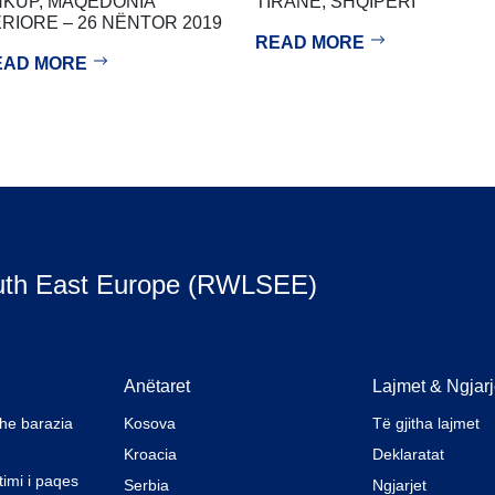
TIRANË, SHQIPËRI
KUP, MAQEDONIA
RIORE – 26 NËNTOR 2019
READ MORE
EAD MORE
uth East Europe (RWLSEE)
Anëtaret
Lajmet & Ngjarj
dhe barazia
Kosova
Të gjitha lajmet
Kroacia
Deklaratat
timi i paqes
Serbia
Ngjarjet