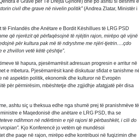
endra e Grave për Të Drejta Gjinore) dhe po ashtu si dëshmi e
rin civil dhe grave në nivelin politik”
(Andrea Zlatar, Ministër i
it të Finlandës dhe Anëtare e Bordit Këshillues të LRG PSD
me që njerëzit që përfaqësojnë të njëjtin rajon, mirëpo që vijnë
edojnë për kultura pak më të ndryshme me njëri-tjetrin….çdo
 e zhvillon vetë këtë çështje”
.
imeve të hapura, pjesëmarrësit adresuan progresin e arritur në
t e mbetura. Pjesëmarrësit kanë diskutuar sfidat e tanishme n
ve në aspektin politik, ekonomik dhe kulturor në Evropën
itë për përmirësim, mbështetje dhe zgjidhje afatgjatë për disa
me, ashtu siç u theksua edhe nga shumë prej të pranishmëve të
ryeministre e Maqedonisë dhe anëtare e LRG PSD, tha se
eteve ndihmon në ndërtimin e një rajoni të përbashkët, i cili do
Evropian”.
Kjo Konferencë jo vetëm që mundësoi
itet dhe paqe në rajon, mirëpo edhe kontribuoi në fuqizimin dhe