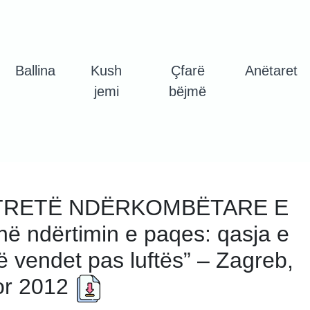
Ballina
Kush
Çfarë
Anëtaret
jemi
bëjmë
TRETË NDËRKOMBËTARE E
ë ndërtimin e paqes: qasja e
ë vendet pas luftës” – Zagreb,
tor 2012