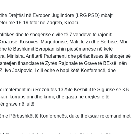
 dhe Drejtësi në Evropën Juglindore (LRG PSD) mbajti
tor më 18-19 tetor në Zagreb, Kroaci.
tikës dhe të shoqërisë civile të 7 vendeve të rajonit:
roacisë, Kosovës, Maqedonisë, Malit të Zi dhe Serbisë. Mbi
dhe të Bashkimit Evropian ishin pjesëmarrëse në këtë
ra, Ministra, Anëtarë Parlamenti dhe përfaqësues të shoqërisë
shtetjen financiare të Zyrës Rajonale të Grave të BE-së, nën
. Ivo Josipovic, i cili edhe e hapi këtë Konferencë, dhe
n: implementimi i Rezolutës 1325të Këshillit të Sigurisë së KB-
ian, korrupsioni dhe krimi, dhe qasja në drejtësi e të
r grave në luftë.
ën e Përbashkët të Konferencës, duke theksuar rekomandimet