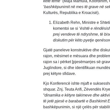
këtë temë”
(Maja Mamula, Koordinim, Q
‘
bashkëpunimit në mes të grave në sekto
Kulturës, Republika e Kroacisë).
Elizabeth Rehn, Ministre e Shtet
komentoi se si ‘
është e rëndësish
prej vendeve të ndryshme, të bis
diskutim për këto pyetje qenësore
Gjatë paneleve konstruktive dhe diskut
rajon, mësimet e mësuara dhe probleme
rajon sa i përket [pjesëmarrjes së gra
Juglindore, si dhe identifikuan mundës
prej këtyre sfidave.
Kjo Konferencë ishte mjaft e suksessh
shquar. Znj. Teuta Arifi, Zëvendës K
“
dinamika e këtyre takimeve dhe aktivit
të jetë pjesë e barabartë e Bashkimit 
bashkëpunimin, si një çelës për stabil