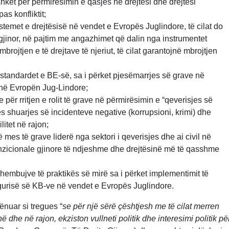
shkët për përmirësimin e qasjes në drejtësi dhe drejtësi
as konfliktit;
temet e drejtësisë në vendet e Evropës Juglindore, të cilat do
 gjinor, në pajtim me angazhimet që dalin nga instrumentet
rojtjen e të drejtave të njeriut, të cilat garantojnë mbrojtjen
standardet e BE-së, sa i përket pjesëmarrjes së grave në
në Evropën Jug-Lindore;
e për rritjen e rolit të grave në përmirësimin e “qeverisjes së
mes shuarjes së incidenteve negative (korrupsioni, krimi) dhe
itet në rajon;
es të grave liderë nga sektori i qeverisjes dhe ai civil në
ranzicionale gjinore të ndjeshme dhe drejtësinë më të qasshme
embujve të praktikës së mirë sa i përket implementimit të
igurisë së KB-ve në vendet e Evropës Juglindore.
nuar si tregues “
se për një sërë çështjesh me të cilat merren
në dhe në rajon, ekziston vullneti politik dhe interesimi politik pë