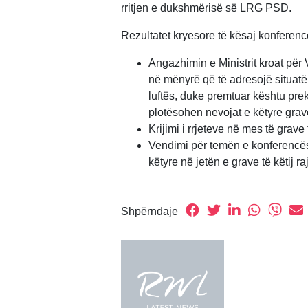
rritjen e dukshmërisë së LRG PSD.
Rezultatet kryesore të kësaj konferenc
Angazhimin e Ministrit kroat për 
në mënyrë që të adresojë situatë
luftës, duke premtuar kështu pre
plotësohen nevojat e këtyre grav
Krijimi i rrjeteve në mes të grave t
Vendimi për temën e konferencës
këtyre në jetën e grave të këtij ra
Shpërndaje