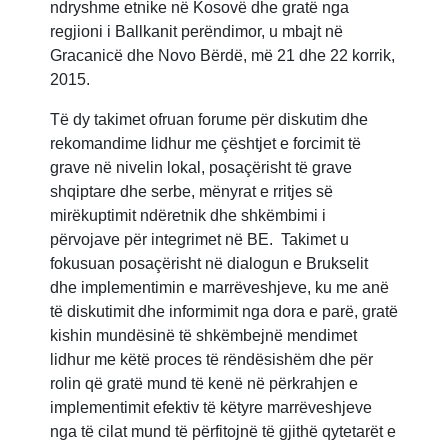
ndryshme etnike në Kosovë dhe gratë nga
regjioni i Ballkanit perëndimor, u mbajt në
Gracanicë dhe Novo Bërdë, më 21 dhe 22 korrik,
2015.
Të dy takimet ofruan forume për diskutim dhe
rekomandime lidhur me çështjet e forcimit të
grave në nivelin lokal, posaçërisht të grave
shqiptare dhe serbe, mënyrat e rritjes së
mirëkuptimit ndëretnik dhe shkëmbimi i
përvojave për integrimet në BE. Takimet u
fokusuan posaçërisht në dialogun e Brukselit
dhe implementimin e marrëveshjeve, ku me anë
të diskutimit dhe informimit nga dora e parë, gratë
kishin mundësinë të shkëmbejnë mendimet
lidhur me këtë proces të rëndësishëm dhe për
rolin që gratë mund të kenë në përkrahjen e
implementimit efektiv të këtyre marrëveshjeve
nga të cilat mund të përfitojnë të gjithë qytetarët e