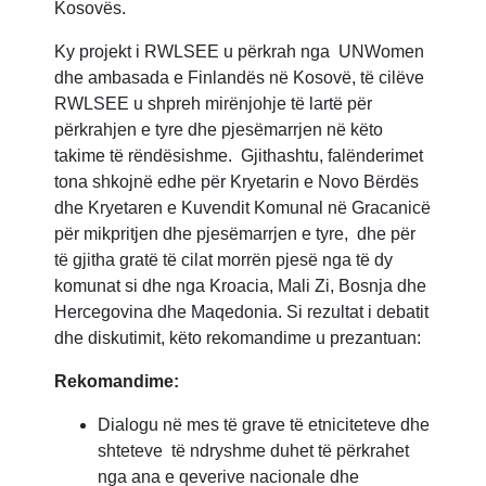
Kosovës.
Ky projekt i RWLSEE u përkrah nga UNWomen
dhe ambasada e Finlandës në Kosovë, të cilëve
RWLSEE u shpreh mirënjohje të lartë për
përkrahjen e tyre dhe pjesëmarrjen në këto
takime të rëndësishme. Gjithashtu, falënderimet
tona shkojnë edhe për Kryetarin e Novo Bërdës
dhe Kryetaren e Kuvendit Komunal në Gracanicë
për mikpritjen dhe pjesëmarrjen e tyre, dhe për
të gjitha gratë të cilat morrën pjesë nga të dy
komunat si dhe nga Kroacia, Mali Zi, Bosnja dhe
Hercegovina dhe Maqedonia. Si rezultat i debatit
dhe diskutimit, këto rekomandime u prezantuan:
Rekomandime:
Dialogu në mes të grave të etniciteteve dhe
shteteve të ndryshme duhet të përkrahet
nga ana e qeverive nacionale dhe