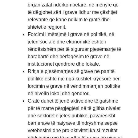
organizatat ndërkombëtare, në mënyrë që
të dëgjohet zëri i grave lidhur me çështjet
relevante që kanë ndikim te gratë dhe
shtetet e regjionit.
Forcimi i mëtejmë i grave në politikë, në
jetën sociale dhe ekonomike është i
rëndësishëm për të siguruar pjesëmarrje të
barabartë dhe përfaqësim të grave në
institucionet qendrore dhe lokale.
Rritja e pjesëmarrjes së grave në partitë
politike është një nga kushtet kryesore për
forcimin e grave në vendimmarrjen politike
në nivelin lokal dhe qendror.
Gratë duhet të jenë aktive dhe të gatshme
për të marrë përgjegjësi në të gjitha nivelet
dhe sektoret e jetës publike, pavarësisht
barrierave të natyrave të ndryshme sepse
vetëbesimi dhe pro-aktiviteti ka si rezultat
përfshirjen më të madhe të grave në nivelet