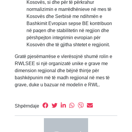
Kosovës, si dhe për të përkrahur
normalizimin e marrëdhënieve në mes të
Kosovës dhe Serbisë me ndihmën e
Bashkimit Evropian sepse BE kontribuon
në paqen dhe stabilitetin në regjion dhe
përshpejton integrimin evropian për
Kosovën dhe të gjitha shtetet e regjionit.
Gratë pjesëmarrëse e vlerësojnë shumë rolin e
RWLSEE si një organizatë unike e grave me
dimension regjional dhe bëjnë thirrje për
bashkëpunim më të madh regjional në mes të
grave, duke u bazuar në modelin e RWL.
Shpërndaje