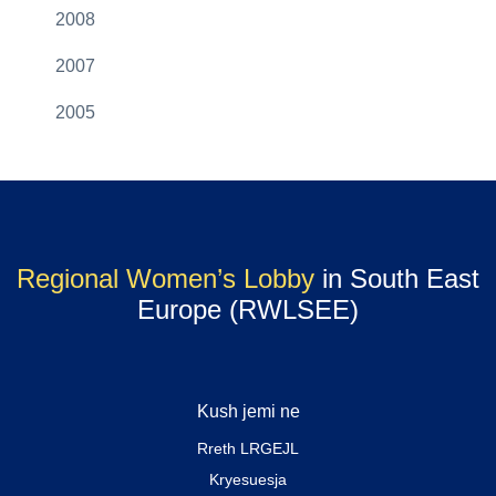
2008
2007
2005
Regional Women’s Lobby
in South East
Europe (RWLSEE)
Kush jemi ne
Rreth LRGEJL
Kryesuesja