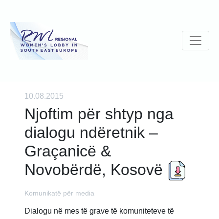
10.08.2015
Njoftim për shtyp nga
dialogu ndëretnik –
Graçanicë &
Novobërdë, Kosovë
Komunikatë për media
Dialogu në mes të grave të komuniteteve të