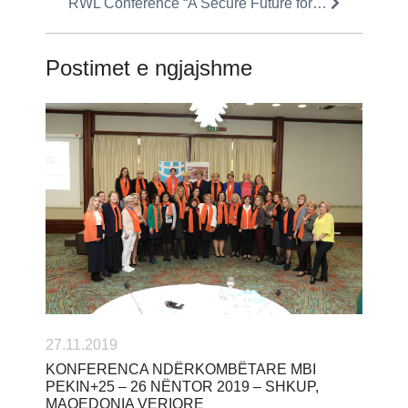
RWL Conference “A Secure Future for…
Postimet e ngjajshme
27.11.2019
KONFERENCA NDËRKOMBËTARE MBI
PEKIN+25 – 26 NËNTOR 2019 – SHKUP,
MAQEDONIA VERIORE