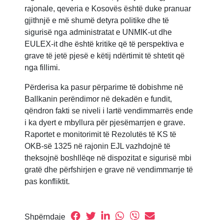
rajonale, qeveria e Kosovës është duke pranuar
gjithnjë e më shumë detyra politike dhe të
sigurisë nga administratat e UNMIK-ut dhe
EULEX-it dhe është kritike që të perspektiva e
grave të jetë pjesë e këtij ndërtimit të shtetit që
nga fillimi.
Përderisa ka pasur përparime të dobishme në
Ballkanin perëndimor në dekadën e fundit,
qëndron fakti se niveli i lartë vendimmarrës ende
i ka dyert e mbyllura për pjesëmarrjen e grave.
Raportet e monitorimit të Rezolutës të KS të
OKB-së 1325 në rajonin EJL vazhdojnë të
theksojnë boshllëqe në dispozitat e sigurisë mbi
gratë dhe përfshirjen e grave në vendimmarrje të
pas konfliktit.
Shpërndaje