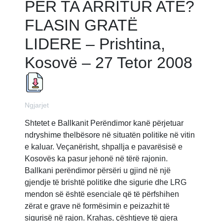
PËR TA ARRITUR ATË?
FLASIN GRATË
LIDERE – Prishtina,
Kosovë – 27 Tetor 2008
Ngjarjet
Shtetet e Ballkanit Perëndimor kanë përjetuar
ndryshime thelbësore në situatën politike në vitin
e kaluar. Veçanërisht, shpallja e pavarësisë e
Kosovës ka pasur jehonë në tërë rajonin.
Ballkani perëndimor përsëri u gjind në një
gjendje të brishtë politike dhe sigurie dhe LRG
mendon së është esenciale që të përfshihen
zërat e grave në formësimin e peizazhit të
sigurisë në rajon. Krahas, çështjeve të gjera