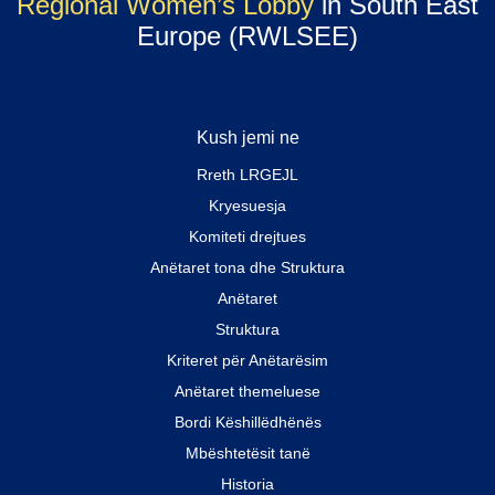
Regional Women’s Lobby
in South East
Europe (RWLSEE)
Kush jemi ne
Rreth LRGEJL
Kryesuesja
Komiteti drejtues
Anëtaret tona dhe Struktura
Anëtaret
Struktura
Kriteret për Anëtarësim
Anëtaret themeluese
Bordi Këshillëdhënës
Mbështetësit tanë
Historia