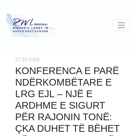
27.10.2008
KONFERENCA E PARË
NDËRKOMBËTARE E
LRG EJL – NJË E
ARDHME E SIGURT
PËR RAJONIN TONË:
ÇKA DUHET TË BËHET