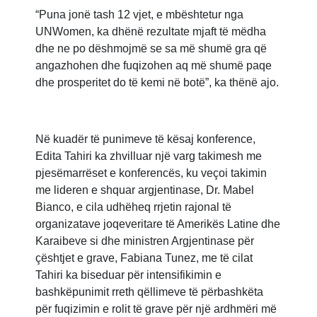
“Puna jonë tash 12 vjet, e mbështetur nga
UNWomen, ka dhënë rezultate mjaft të mëdha
dhe ne po dëshmojmë se sa më shumë gra që
angazhohen dhe fuqizohen aq më shumë paqe
dhe prosperitet do të kemi në botë”, ka thënë ajo.
Në kuadër të punimeve të kësaj konference,
Edita Tahiri ka zhvilluar një varg takimesh me
pjesëmarrëset e konferencës, ku veçoi takimin
me lideren e shquar argjentinase, Dr. Mabel
Bianco, e cila udhëheq rrjetin rajonal të
organizatave joqeveritare të Amerikës Latine dhe
Karaibeve si dhe ministren Argjentinase për
çështjet e grave, Fabiana Tunez, me të cilat
Tahiri ka biseduar për intensifikimin e
bashkëpunimit rreth qëllimeve të përbashkëta
për fuqizimin e rolit të grave për një ardhmëri më