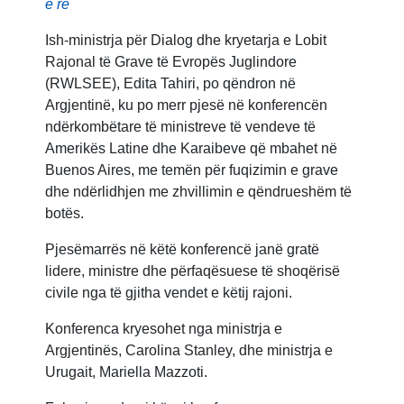
e re
Ish-ministrja për Dialog dhe kryetarja e Lobit
Rajonal të Grave të Evropës Juglindore
(RWLSEE), Edita Tahiri, po qëndron në
Argjentinë, ku po merr pjesë në konferencën
ndërkombëtare të ministreve të vendeve të
Amerikës Latine dhe Karaibeve që mbahet në
Buenos Aires, me temën për fuqizimin e grave
dhe ndërlidhjen me zhvillimin e qëndrueshëm të
botës.
Pjesëmarrës në këtë konferencë janë gratë
lidere, ministre dhe përfaqësuese të shoqërisë
civile nga të gjitha vendet e këtij rajoni.
Konferenca kryesohet nga ministrja e
Argjentinës, Carolina Stanley, dhe ministrja e
Urugait, Mariella Mazzoti.