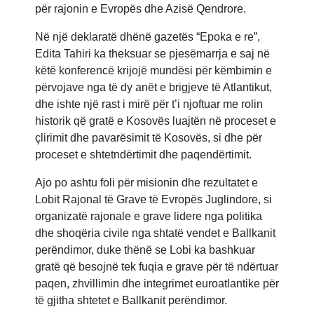
për rajonin e Evropës dhe Azisë Qendrore.
Në një deklaratë dhënë gazetës “Epoka e re”,
Edita Tahiri ka theksuar se pjesëmarrja e saj në
këtë konferencë krijojë mundësi për këmbimin e
përvojave nga të dy anët e brigjeve të Atlantikut,
dhe ishte një rast i mirë për t’i njoftuar me rolin
historik që gratë e Kosovës luajtën në proceset e
çlirimit dhe pavarësimit të Kosovës, si dhe për
proceset e shtetndërtimit dhe paqendërtimit.
Ajo po ashtu foli për misionin dhe rezultatet e
Lobit Rajonal të Grave të Evropës Juglindore, si
organizatë rajonale e grave lidere nga politika
dhe shoqëria civile nga shtatë vendet e Ballkanit
perëndimor, duke thënë se Lobi ka bashkuar
gratë që besojnë tek fuqia e grave për të ndërtuar
paqen, zhvillimin dhe integrimet euroatlantike për
të gjitha shtetet e Ballkanit perëndimor.