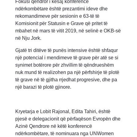
Fokusi qendror i kësaj konference
ndërkombëtare është prezantimi ideve dhe
rekomandimeve për sesionin e 63-të të
Komisionit për Statusin e Grave që pritet të
mbahet në mars të vitit 2019, në selinë e OKB-së
në Nju Jork.
Gjatë tri ditëve të punës intensive është shfaqur
një potencial i mendimeve të grave për atë se si
synimet botërore për zhvillim të qëndrueshëm
nuk mund të realizohen pa një përfshirje të plotë
të grave në të gjitha rrjedhat progresive, dhe pa
një barazi të plotë gjinore.
Kryetarja e Lobit Rajonal, Edita Tahiri, është
pjesë e delegacionit që përfaqëson Evropën dhe
Azinë Qendrore në këtë konferencë
ndërkombëtare, të nominuara nga UNWomen