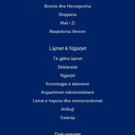
Bosnia dhe Herzegovina
Shqipëria
Mali i Zi
Maqedonia Veriore
Lajmet & Ngjarjet
Të gjitha lajmet
Deklaratat
Ngjarjet
Kronologjia e takimeve
Angazhimet ndërkombëtare
Letrat e hapura dhe memorandumet
Artikujt
Galerija
Dokumentet