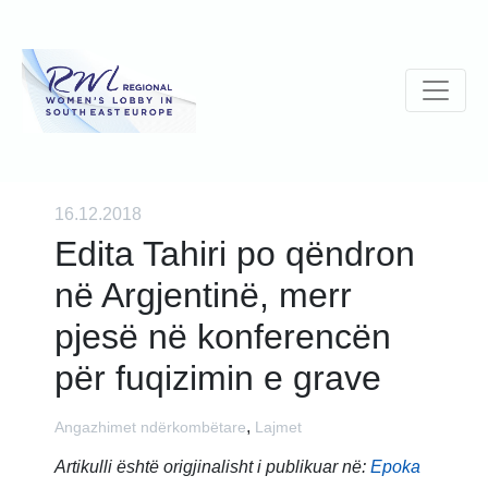
16.12.2018
Edita Tahiri po qëndron
në Argjentinë, merr
pjesë në konferencën
për fuqizimin e grave
,
Angazhimet ndërkombëtare
Lajmet
Artikulli është origjinalisht i publikuar në:
Epoka