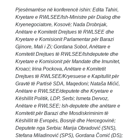
Pjesëmarrëse në konferencë ishin: Edita Tahiri,
Kryetare e RWLSEE/Ish-Ministre për Dialog dhe
Kryenegociatore, Kosovë; Nada Drobnjak,
Anëtare e Komitetit Drejtues të RWLSEE dhe
Kryetare e Komisionit Parlamentar për Barazi
Gjinore, Mali i Zi; Gordana Sobol, Anëtare e
Komitetit Drejtues të RWLSEE/Ishdeputete dhe
Kryetare e Komisionit për Mandate dhe Imunitet,
Kroaci; Irina Pockova, Anëtare e Komitetit
Drejtues të RWLSEE/Kryesuese e Kapitullit për
Gravtë të Partisë SDA, Maqedoni; Nataša Mićić,
Anëtare e RWLSEE/deputete dhe Kryetare e
Këshillit Politik, LDP, Serbi; Ismeta Dervoz,
Anëtare e RWLSEE; Ish-deputete dhe anëtare e
Komitetit për Barazi dhe Mosdiskriminim të
Këshillit të Evropës, Bosnjë dhe Hercegovinë;
Deputete nga Serbia: Marija Obradović (SNS),
Stefana Miladinović (SPS), Gordana Čomić (DS);