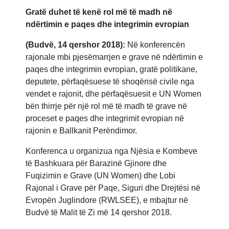
Gratë duhet të kenë rol më të madh në
ndërtimin e paqes dhe integrimin evropian
(Budvë, 14 qershor 2018):
Në konferencën
rajonale mbi pjesëmarrjen e grave në ndërtimin e
paqes dhe integrimin evropian, gratë politikane,
deputete, përfaqësuese të shoqërisë civile nga
vendet e rajonit, dhe përfaqësuesit e UN Women
bën thirrje për një rol më të madh të grave në
proceset e paqes dhe integrimit evropian në
rajonin e Ballkanit Perëndimor.
Konferenca u organizua nga Njësia e Kombeve
të Bashkuara për Barazinë Gjinore dhe
Fuqizimin e Grave (UN Women) dhe Lobi
Rajonal i Grave për Paqe, Siguri dhe Drejtësi në
Evropën Juglindore (RWLSEE), e mbajtur në
Budvë të Malit të Zi më 14 qershor 2018.