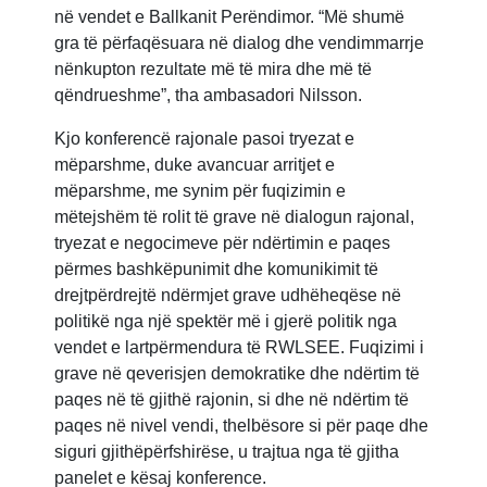
në vendet e Ballkanit Perëndimor. “Më shumë
gra të përfaqësuara në dialog dhe vendimmarrje
nënkupton rezultate më të mira dhe më të
qëndrueshme”, tha ambasadori Nilsson.
Kjo konferencë rajonale pasoi tryezat e
mëparshme, duke avancuar arritjet e
mëparshme, me synim për fuqizimin e
mëtejshëm të rolit të grave në dialogun rajonal,
tryezat e negocimeve për ndërtimin e paqes
përmes bashkëpunimit dhe komunikimit të
drejtpërdrejtë ndërmjet grave udhëheqëse në
politikë nga një spektër më i gjerë politik nga
vendet e lartpërmendura të RWLSEE. Fuqizimi i
grave në qeverisjen demokratike dhe ndërtim të
paqes në të gjithë rajonin, si dhe në ndërtim të
paqes në nivel vendi, thelbësore si për paqe dhe
siguri gjithëpërfshirëse, u trajtua nga të gjitha
panelet e kësaj konference.