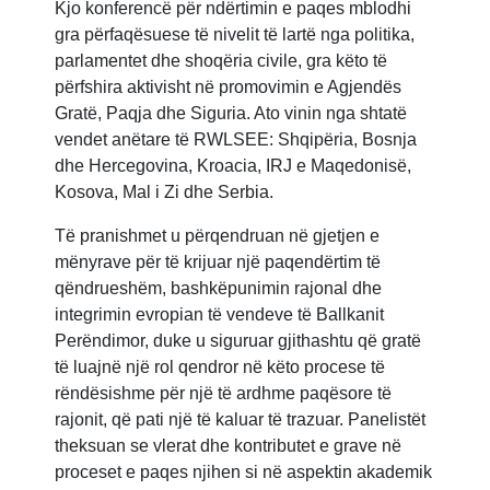
Kjo konferencë për ndërtimin e paqes mblodhi
gra përfaqësuese të nivelit të lartë nga politika,
parlamentet dhe shoqëria civile, gra këto të
përfshira aktivisht në promovimin e Agjendës
Gratë, Paqja dhe Siguria. Ato vinin nga shtatë
vendet anëtare të RWLSEE: Shqipëria, Bosnja
dhe Hercegovina, Kroacia, IRJ e Maqedonisë,
Kosova, Mal i Zi dhe Serbia.
Të pranishmet u përqendruan në gjetjen e
mënyrave për të krijuar një paqendërtim të
qëndrueshëm, bashkëpunimin rajonal dhe
integrimin evropian të vendeve të Ballkanit
Perëndimor, duke u siguruar gjithashtu që gratë
të luajnë një rol qendror në këto procese të
rëndësishme për një të ardhme paqësore të
rajonit, që pati një të kaluar të trazuar. Panelistët
theksuan se vlerat dhe kontributet e grave në
proceset e paqes njihen si në aspektin akademik