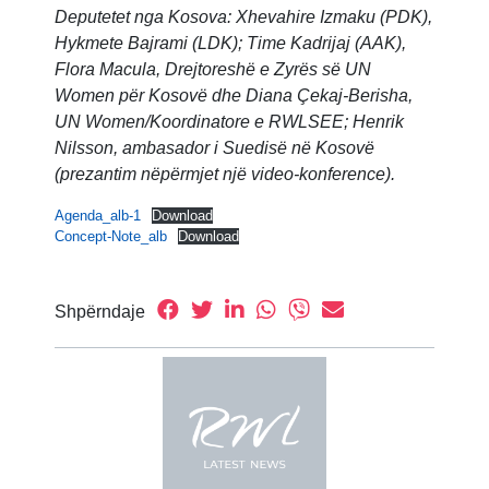
Deputetet nga Kosova: Xhevahire Izmaku (PDK),
Hykmete Bajrami (LDK); Time Kadrijaj (AAK),
Flora Macula, Drejtoreshë e Zyrës së UN
Women për Kosovë dhe Diana Çekaj-Berisha,
UN Women/Koordinatore e RWLSEE; Henrik
Nilsson, ambasador i Suedisë në Kosovë
(prezantim nëpërmjet një video-konference).
Agenda_alb-1
Download
Concept-Note_alb
Download
Shpërndaje