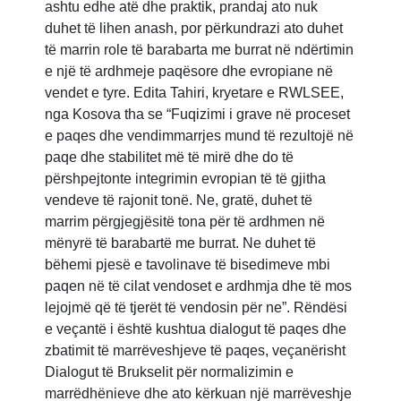
ashtu edhe atë dhe praktik, prandaj ato nuk
duhet të lihen anash, por përkundrazi ato duhet
të marrin role të barabarta me burrat në ndërtimin
e një të ardhmeje paqësore dhe evropiane në
vendet e tyre. Edita Tahiri, kryetare e RWLSEE,
nga Kosova tha se “Fuqizimi i grave në proceset
e paqes dhe vendimmarrjes mund të rezultojë në
paqe dhe stabilitet më të mirë dhe do të
përshpejtonte integrimin evropian të të gjitha
vendeve të rajonit tonë. Ne, gratë, duhet të
marrim përgjegjësitë tona për të ardhmen në
mënyrë të barabartë me burrat. Ne duhet të
bëhemi pjesë e tavolinave të bisedimeve mbi
paqen në të cilat vendoset e ardhmja dhe të mos
lejojmë që të tjerët të vendosin për ne”. Rëndësi
e veçantë i është kushtua dialogut të paqes dhe
zbatimit të marrëveshjeve të paqes, veçanërisht
Dialogut të Brukselit për normalizimin e
marrëdhënieve dhe ato kërkuan një marrëveshje