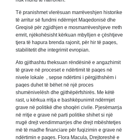
Të pranishmet vlerësuan marrëveshjen historike
të arritur së fundmi ndërmjet Maqedonisë dhe
Greqisë për zgjidhjen e mosmarrëveshjeve rreth
emrit, njëkohësisht kërkuan mbylljen e çështjeve
tjera të hapura brenda rajonit, për hir të paqes,
stabilitetit dhe integrimit evropian.
Ato gjithashtu theksuan rëndësinë e angazhimit
të grave në proceset e ndërtimit të paqes në
nivele lokale , sepse ndërtimi i përgjithshëm i
paqes duhet të bëhet në një proces
shumënivelësh dhe gjithëpërfshirës. Me këtë
rast, u kërkua rritja e bashkëpunimit ndërmjet
grave në politikë dhe shoqëri civile. Pjesëmarrja
në rritje e grave në parti politike shihet si një
rrugë drejt vendimmarrjes dhe drejt mbështetjes
më të madhe financiare për fuqizimin e grave në
ndërtimin e paqes. Flora Macula, Drejtoreshë e