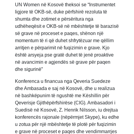
UN Women në Kosovë theksoi se “Instrumentet
ligjore të OKB-së, duke përfshirë rezoluta të
shumta dhe zotimet e përsëritura nga
udhëheqësit e OKB-së në mbështetje të barazisë
së grave në proceset e paqes, shënon një
momentum të ri që duhet shfrytëzuar me qëllim
arritjen e përparimit në fuqizimin e grave. Kjo
është arsyeja pse gratë duhet të jenë proaktive
në avancimin e agjendës së grave për paqen
dhe sigurinë”
Konferenca u financua nga Qeveria Suedeze
dhe Ambasada e saj në Kosovë, dhe u realizua
në bashkëpunim të ngushtë me Këshillin për
Qeverisje Gjithëpërfshirëse (CIG). Ambasadori i
Suedisë në Kosovë, Z. Henrik Nilsson, iu drejtua
konferencës rajonale (nëpërmjet Skype), ku edhe
u zotua për një mbështetje të plotë për fuqizimin
e grave në proceset e paqes dhe vendimmarrjes