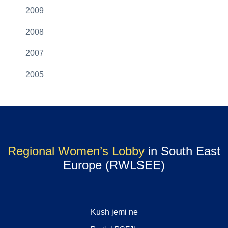
2009
2008
2007
2005
Regional Women’s Lobby
in South East
Europe (RWLSEE)
Kush jemi ne