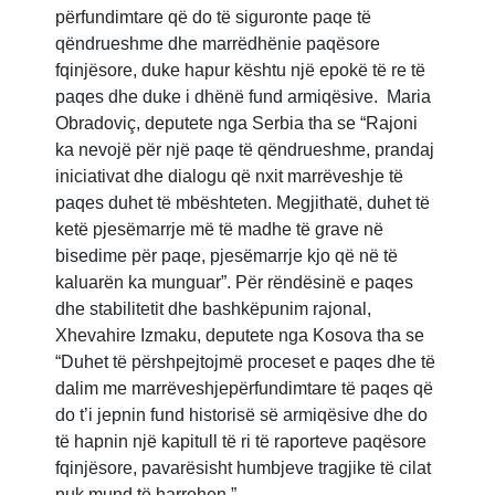
përfundimtare që do të siguronte paqe të
qëndrueshme dhe marrëdhënie paqësore
fqinjësore, duke hapur kështu një epokë të re të
paqes dhe duke i dhënë fund armiqësive. Maria
Obradoviç, deputete nga Serbia tha se “Rajoni
ka nevojë për një paqe të qëndrueshme, prandaj
iniciativat dhe dialogu që nxit marrëveshje të
paqes duhet të mbështeten. Megjithatë, duhet të
ketë pjesëmarrje më të madhe të grave në
bisedime për paqe, pjesëmarrje kjo që në të
kaluarën ka munguar”. Për rëndësinë e paqes
dhe stabilitetit dhe bashkëpunim rajonal,
Xhevahire Izmaku, deputete nga Kosova tha se
“Duhet të përshpejtojmë proceset e paqes dhe të
dalim me marrëveshjepërfundimtare të paqes që
do t’i jepnin fund historisë së armiqësive dhe do
të hapnin një kapitull të ri të raporteve paqësore
fqinjësore, pavarësisht humbjeve tragjike të cilat
nuk mund të harrohen.”