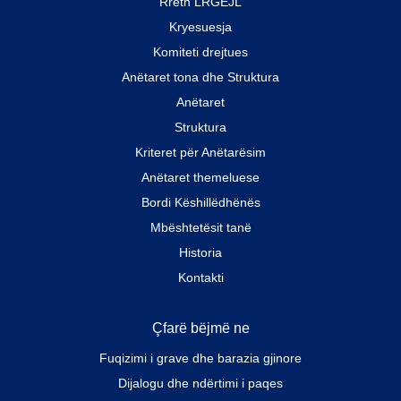
Rreth LRGEJL
Kryesuesja
Komiteti drejtues
Anëtaret tona dhe Struktura
Anëtaret
Struktura
Kriteret për Anëtarësim
Anëtaret themeluese
Bordi Këshillëdhënës
Mbështetësit tanë
Historia
Kontakti
Çfarë bëjmë ne
Fuqizimi i grave dhe barazia gjinore
Dijalogu dhe ndërtimi i paqes