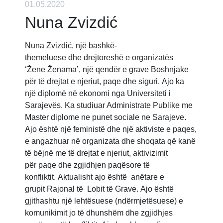
01.05.2020
Nuna Zvizdić
Nuna Zvizdić, një bashkë-
themeluese dhe drejtoreshë e organizatës
‘Žene Ženama’, një qendër e grave Boshnjake
për të drejtat e njeriut, paqe dhe siguri. Ajo ka
një diplomë në ekonomi nga Universiteti i
Sarajevës. Ka studiuar Administrate Publike me
Master diplome ne punet sociale ne Sarajeve.
Ajo është një feministë dhe një aktiviste e paqes,
e angazhuar në organizata dhe shoqata që kanë
të bëjnë me të drejtat e njeriut, aktivizimit
për paqe dhe zgjidhjen paqësore të
konfliktit. Aktualisht ajo është anëtare e
grupit Rajonal të Lobit të Grave. Ajo është
gjithashtu një lehtësuese (ndërmjetësuese) e
komunikimit jo të dhunshëm dhe zgjidhjes