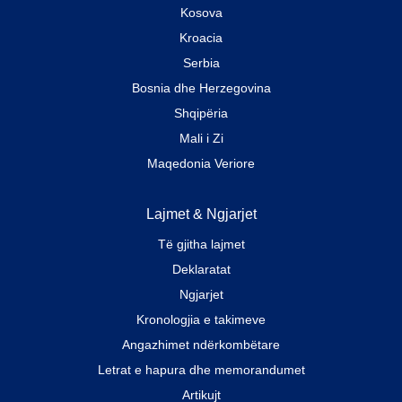
Kosova
Kroacia
Serbia
Bosnia dhe Herzegovina
Shqipëria
Mali i Zi
Maqedonia Veriore
Lajmet & Ngjarjet
Të gjitha lajmet
Deklaratat
Ngjarjet
Kronologjia e takimeve
Angazhimet ndërkombëtare
Letrat e hapura dhe memorandumet
Artikujt