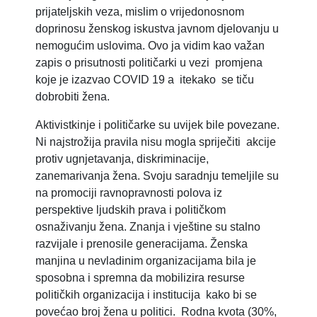
prijateljskih veza, mislim o vrijedonosnom
doprinosu ženskog iskustva javnom djelovanju u
nemogućim uslovima. Ovo ja vidim kao važan
zapis o prisutnosti političarki u vezi promjena
koje je izazvao COVID 19 a itekako se tiču
dobrobiti žena.
Aktivistkinje i političarke su uvijek bile povezane.
Ni najstrožija pravila nisu mogla spriječiti akcije
protiv ugnjetavanja, diskriminacije,
zanemarivanja žena. Svoju saradnju temeljile su
na promociji ravnopravnosti polova iz
perspektive ljudskih prava i političkom
osnaživanju žena. Znanja i vještine su stalno
razvijale i prenosile generacijama. Ženska
manjina u nevladinim organizacijama bila je
sposobna i spremna da mobilizira resurse
političkih organizacija i institucija kako bi se
povećao broj žena u politici. Rodna kvota (30%,