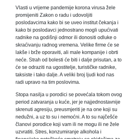
Vlasti u vrijeme pandemije korona virusa žele
promijeniti Zakon o radu i udovoljiti
poslodavcima kako bi se uveo institut čekanja i
kako bi poslodavci jednostrano mogli upućivati
radnike na godišnji odmor ili donositi odluke o
skraćivanju radnog vremena. Velike firme će se
lakše i brže oporaviti, ali male kompanije i obrti
neće. Strah od bolesti će biti i dalje prisutan, a to
će se odraziti na ugostitelje, turističke radnike,
taksiste i tako dalje. A veliki broj ljudi kod nas
radi upravo na tim poslovima.
Stopa nasilja u porodici se povećala tokom ovog
period zatvaranja u kuće, jer je najjednostavnije
skrenuti agresiju, preusmjeriti je na one koji su
nedužni, a uz to su i nemoćni. A to su najčešće
članovi porodice koji vam ili ne mogu ili ne žele
uzvratiti. Stres, konzumiranje alkohola i