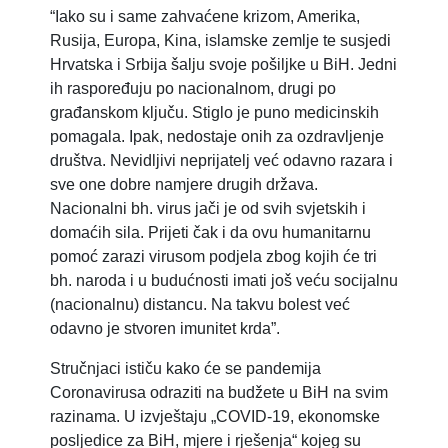
“Iako su i same zahvaćene krizom, Amerika,
Rusija, Europa, Kina, islamske zemlje te susjedi
Hrvatska i Srbija šalju svoje pošiljke u BiH. Jedni
ih raspoređuju po nacionalnom, drugi po
građanskom ključu. Stiglo je puno medicinskih
pomagala. Ipak, nedostaje onih za ozdravljenje
društva. Nevidljivi neprijatelj već odavno razara i
sve one dobre namjere drugih država.
Nacionalni bh. virus jači je od svih svjetskih i
domaćih sila. Prijeti čak i da ovu humanitarnu
pomoć zarazi virusom podjela zbog kojih će tri
bh. naroda i u budućnosti imati još veću socijalnu
(nacionalnu) distancu. Na takvu bolest već
odavno je stvoren imunitet krda”.
Stručnjaci ističu kako će se pandemija
Coronavirusa odraziti na budžete u BiH na svim
razinama. U izvještaju „COVID-19, ekonomske
posljedice za BiH, mjere i rješenja“ kojeg su