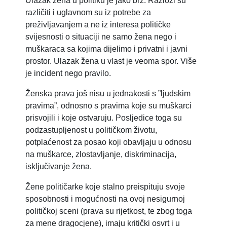
Ulazak žena u politiku je jako brz. Razlozi su
različiti i uglavnom su iz potrebe za
preživljavanjem a ne iz interesa političke
svijesnosti o situaciji ne samo žena nego i
muškaraca sa kojima dijelimo i privatni i javni
prostor. Ulazak žena u vlast je veoma spor. Više
je incident nego pravilo.
Ženska prava još nisu u jednakosti s ”ljudskim
pravima”, odnosno s pravima koje su muškarci
prisvojili i koje ostvaruju. Posljedice toga su
podzastupljenost u političkom životu,
potplaćenost za posao koji obavljaju u odnosu
na muškarce, zlostavljanje, diskriminacija,
isključivanje žena.
Žene političarke koje stalno preispituju svoje
sposobnosti i mogućnosti na ovoj nesigurnoj
političkoj sceni (prava su rijetkost, te zbog toga
za mene dragocjene), imaju kritički osvrt i u