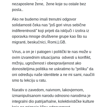
nezaposlene žene, žene koje su ostale bez
posla..
Ako ne budemo imali trenutni odgovor
solidarnosti čeka nas “još gori virus sebične
indiferentnosti” koji prijeti da isključi i izolira iz
oporavka mnoge društvene grupe kao što su
migranti, beskućnici, Romi,LGB.
Virus, a on je i patogen i politički te nas može u
ovim izvarednim situacijama odvesti u konflikt,
mržnju, ugroženost i obespravljenost ako
donositeljima politika ne uskratimo tu “priliku” da
oni određuju naše identitete a ne mi sami, naučili
smo tu lekciju u ratu.
Narativ o zavedom, naivnom, lakovjernom,
izmanipulisanom narodu odnosno narodima je
integralni dio patrijarhalne, kolektivističke kulture