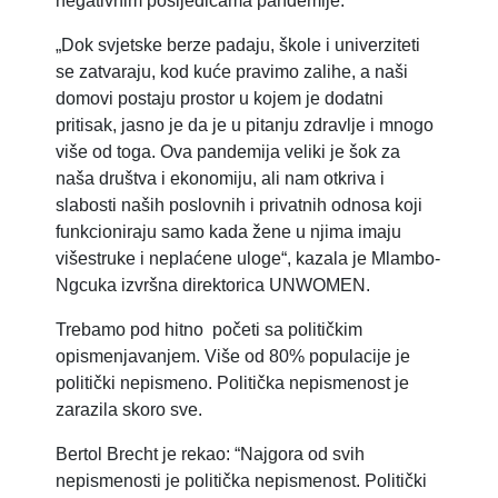
negativnim posljedicama pandemije.
„Dok svjetske berze padaju, škole i univerziteti
se zatvaraju, kod kuće pravimo zalihe, a naši
domovi postaju prostor u kojem je dodatni
pritisak, jasno je da je u pitanju zdravlje i mnogo
više od toga. Ova pandemija veliki je šok za
naša društva i ekonomiju, ali nam otkriva i
slabosti naših poslovnih i privatnih odnosa koji
funkcioniraju samo kada žene u njima imaju
višestruke i neplaćene uloge“, kazala je Mlambo-
Ngcuka izvršna direktorica UNWOMEN.
Trebamo pod hitno početi sa političkim
opismenjavanjem. Više od 80% populacije je
politički nepismeno. Politička nepismenost je
zarazila skoro sve.
Bertol Brecht je rekao: “Najgora od svih
nepismenosti je politička nepismenost. Politički