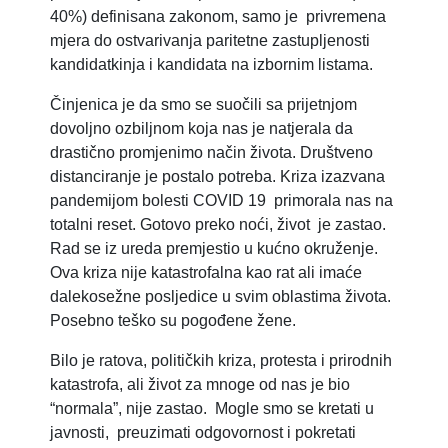
40%) definisana zakonom, samo je privremena
mjera do ostvarivanja paritetne zastupljenosti
kandidatkinja i kandidata na izbornim listama.
Činjenica je da smo se suočili sa prijetnjom
dovoljno ozbiljnom koja nas je natjerala da
drastično promjenimo način života. Društveno
distanciranje je postalo potreba. Kriza izazvana
pandemijom bolesti COVID 19 primorala nas na
totalni reset. Gotovo preko noći, život je zastao.
Rad se iz ureda premjestio u kućno okruženje.
Ova kriza nije katastrofalna kao rat ali imaće
dalekosežne posljedice u svim oblastima života.
Posebno teško su pogođene žene.
Bilo je ratova, političkih kriza, protesta i prirodnih
katastrofa, ali život za mnoge od nas je bio
“normala”, nije zastao. Mogle smo se kretati u
javnosti, preuzimati odgovornost i pokretati