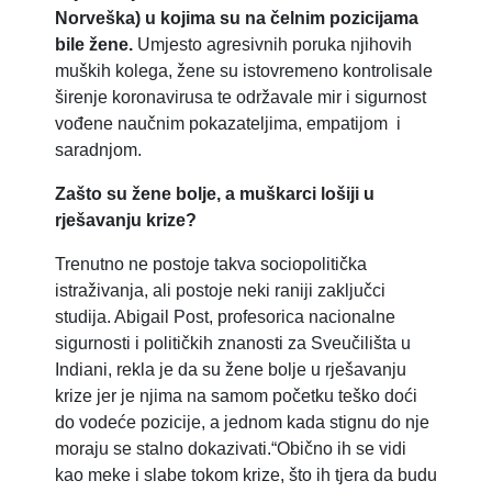
Norveška) u kojima su na čelnim pozicijama
bile žene.
Umjesto agresivnih poruka njihovih
muških kolega, žene su istovremeno kontrolisale
širenje koronavirusa te održavale mir i sigurnost
vođene naučnim pokazateljima, empatijom i
saradnjom.
Zašto su žene bolje, a muškarci lošiji u
rješavanju krize?
Trenutno ne postoje takva sociopolitička
istraživanja, ali postoje neki raniji zaključci
studija. Abigail Post, profesorica nacionalne
sigurnosti i političkih znanosti za Sveučilišta u
Indiani, rekla je da su žene bolje u rješavanju
krize jer je njima na samom početku teško doći
do vodeće pozicije, a jednom kada stignu do nje
moraju se stalno dokazivati.“Obično ih se vidi
kao meke i slabe tokom krize, što ih tjera da budu