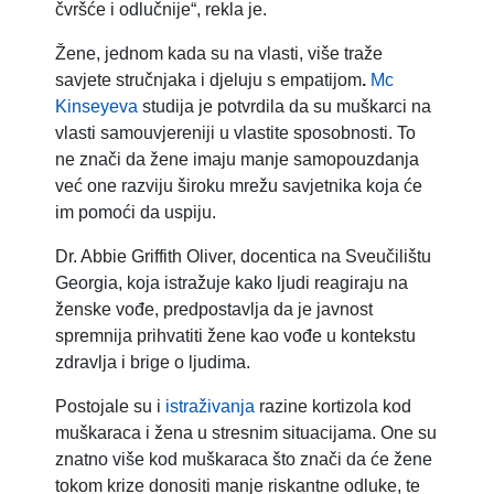
čvršće i odlučnije“, rekla je.
Žene, jednom kada su na vlasti, više traže
savjete stručnjaka i djeluju s empatijom
.
Mc
Kinseyeva
studija je potvrdila da su muškarci na
vlasti samouvjereniji u vlastite sposobnosti. To
ne znači da žene imaju manje samopouzdanja
već one razviju široku mrežu savjetnika koja će
im pomoći da uspiju.
Dr. Abbie Griffith Oliver, docentica na Sveučilištu
Georgia, koja istražuje kako ljudi reagiraju na
ženske vođe, predpostavlja da je javnost
spremnija prihvatiti žene kao vođe u kontekstu
zdravlja i brige o ljudima.
Postojale su i
istraživanja
razine kortizola kod
muškaraca i žena u stresnim situacijama. One su
znatno više kod muškaraca što znači da će žene
tokom krize donositi manje riskantne odluke, te