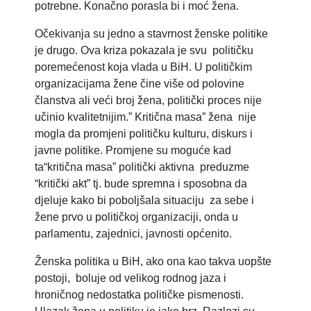
potrebne. Konačno porasla bi i moć žena.
Očekivanja su jedno a stavrnost ženske politike
je drugo. Ova kriza pokazala je svu političku
poremećenost koja vlada u BiH. U političkim
organizacijama žene čine više od polovine
članstva ali veći broj žena, politički proces nije
učinio kvalitetnijim.” Kritična masa” žena nije
mogla da promjeni političku kulturu, diskurs i
javne politike. Promjene su moguće kad
ta“kritična masa” politički aktivna preduzme
“kritički akt” tj. bude spremna i sposobna da
djeluje kako bi poboljšala situaciju za sebe i
žene prvo u političkoj organizaciji, onda u
parlamentu, zajednici, javnosti općenito.
Ženska politika u BiH, ako ona kao takva uopšte
postoji, boluje od velikog rodnog jaza i
hroničnog nedostatka političke pismenosti.