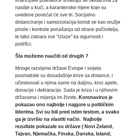
financijske poteškoće smatraju se okidačima za
nasilje u kući, a karantenske mjere koje su
uvedene povećat će sve tri. Socijalno
distanciranje i samoizolacija koristi se kao oružje
prisile i kontrole ponašanja od strane počinitelja,
te tako zatvara sve “izlaze” ka sigurnosti i
podršci.
Šta možemo naučiti od drugih ?
Mnoge razvijene države Evrope i svijeta
posmatrale su dosadašnje krize sa distance, i
učestvovali u njima samo na daljinu, kroz apele,
donacije i deklaracije. Sada je kriza i u njihovim
državama i mijenja im živote
. Koronavirus je
pokazao ono najbolje i najgore u političkim
liderima. Svi su bili pred istim testom, a svako
ga je izvršio na vlastiti način. Najbolje
rezultate pokazale su države ( Novi Zeland,
Tajvan, Njemačka, Finska, Danska, Island,