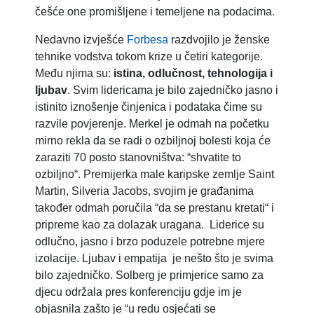
češće one promišljene i temeljene na podacima.
Nedavno izvješće
Forbesa
razdvojilo je ženske
tehnike vodstva tokom krize u četiri kategorije.
Među njima su:
istina, odlučnost, tehnologija i
ljubav
. Svim lidericama je bilo zajedničko jasno i
istinito iznošenje činjenica i podataka čime su
razvile povjerenje. Merkel je odmah na početku
mirno rekla da se radi o ozbiljnoj bolesti koja će
zaraziti 70 posto stanovništva: “shvatite to
ozbiljno“. Premijerka male karipske zemlje Saint
Martin, Silveria Jacobs, svojim je građanima
također odmah poručila “da se prestanu kretati“ i
pripreme kao za dolazak uragana. Liderice su
odlučno, jasno i brzo poduzele potrebne mjere
izolacije. Ljubav i empatija je nešto što je svima
bilo zajedničko. Solberg je primjerice samo za
djecu održala pres konferenciju gdje im je
objasnila zašto je “u redu osjećati se