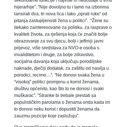
sekundarne funkcije i najviše ih nedostaje u vrhu
hijerarhije”. “Nije dovoljno tu i tamo na izborima
lansirati dva, tri nova lica i tako „oprati ruke“ od
pitanja zastupljenosti žena u politici”. “Žene su
itekako zainteresovane za politiku, za rasprave o
kvaliteti života, za rješenja koja će značiti bolje
obrazovanje za svu djecu, bolji i jeftiniji javni
prijevoz, više sredstava za NVO-e osoba s
invaliditetom i druge, za bolje zdravstvo,
socijalna davanja koja uključuju porodiljske
naknade, dječiji dodatak, za zaštitu od nasilja u
porodici, recimo…”. “Ne donosi svaka žena u
“visokoj” politici promjenu u korist ženama,
društvu općenito, kao što to ne donosi i svaki
muškarac”. “Stranke bi trebale prestati sa
populističkim parolama o ženama onda kada im
to donosi neku korist i dopustiti ženama da
zauzmu pozicije koje zaslužuju”.