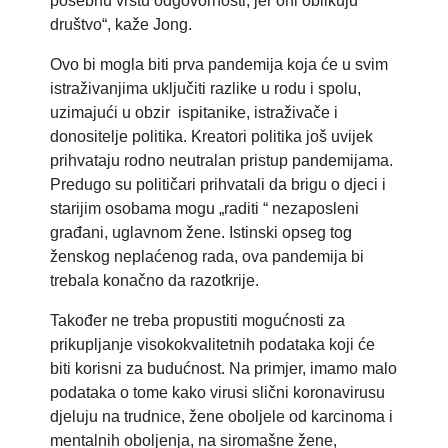
posebnu vrstu odgovornosti, jer oni oblikuju
društvo“, kaže Jong.
Ovo bi mogla biti prva pandemija koja će u svim
istraživanjima uključiti razlike u rodu i spolu,
uzimajući u obzir ispitanike, istraživače i
donositelje politika. Kreatori politika još uvijek
prihvataju rodno neutralan pristup pandemijama.
Predugo su političari prihvatali da brigu o djeci i
starijim osobama mogu „raditi “ nezaposleni
građani, uglavnom žene. Istinski opseg tog
ženskog neplaćenog rada, ova pandemija bi
trebala konačno da razotkrije.
Također ne treba propustiti mogućnosti za
prikupljanje visokokvalitetnih podataka koji će
biti korisni za budućnost. Na primjer, imamo malo
podataka o tome kako virusi slični koronavirusu
djeluju na trudnice, žene oboljele od karcinoma i
mentalnih oboljenja, na siromašne žene,