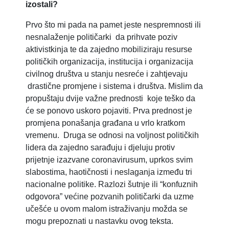
izostali?
Prvo što mi pada na pamet jeste nespremnosti ili
nesnalaženje političarki da prihvate poziv
aktivistkinja te da zajedno mobiliziraju resurse
političkih organizacija, institucija i organizacija
civilnog društva u stanju nesreće i zahtjevaju
drastične promjene i sistema i društva. Mislim da
propuštaju dvije važne prednosti koje teško da
će se ponovo uskoro pojaviti. Prva prednost je
promjena ponašanja građana u vrlo kratkom
vremenu. Druga se odnosi na voljnost političkih
lidera da zajedno sarađuju i djeluju protiv
prijetnje izazvane coronavirusum, uprkos svim
slabostima, haotičnosti i neslaganja između tri
nacionalne politike. Razlozi šutnje ili “konfuznih
odgovora” većine pozvanih političarki da uzme
učešće u ovom malom istraživanju možda se
mogu prepoznati u nastavku ovog teksta.