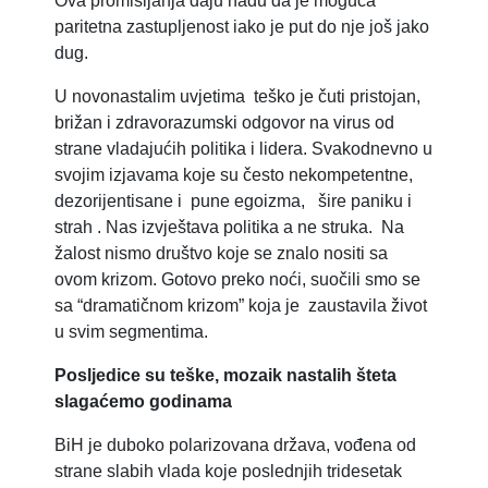
Ova promišljanja daju nadu da je moguća
paritetna zastupljenost iako je put do nje još jako
dug.
U novonastalim uvjetima teško je čuti pristojan,
brižan i zdravorazumski odgovor na virus od
strane vladajućih politika i lidera. Svakodnevno u
svojim izjavama koje su često nekompetentne,
dezorijentisane i pune egoizma, šire paniku i
strah . Nas izvještava politika a ne struka. Na
žalost nismo društvo koje se znalo nositi sa
ovom krizom. Gotovo preko noći, suočili smo se
sa “dramatičnom krizom” koja je zaustavila život
u svim segmentima.
Posljedice su teške, mozaik nastalih šteta
slagaćemo godinama
BiH je duboko polarizovana država, vođena od
strane slabih vlada koje poslednjih tridesetak