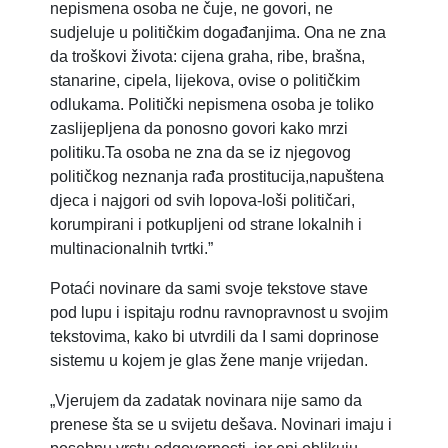
nepismena osoba ne čuje, ne govori, ne
sudjeluje u političkim događanjima. Ona ne zna
da troškovi života: cijena graha, ribe, brašna,
stanarine, cipela, lijekova, ovise o političkim
odlukama. Politički nepismena osoba je toliko
zaslijepljena da ponosno govori kako mrzi
politiku.Ta osoba ne zna da se iz njegovog
političkog neznanja rađa prostitucija,napuštena
djeca i najgori od svih lopova-loši političari,
korumpirani i potkupljeni od strane lokalnih i
multinacionalnih tvrtki.”
Potaći novinare da sami svoje tekstove stave
pod lupu i ispitaju rodnu ravnopravnost u svojim
tekstovima, kako bi utvrdili da I sami doprinose
sistemu u kojem je glas žene manje vrijedan.
„Vjerujem da zadatak novinara nije samo da
prenese šta se u svijetu dešava. Novinari imaju i