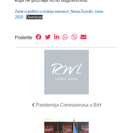
koja ne priznaje ličnu odgovornost.
Zene-u-politici-u-stanju-nesrece_Nuna-Zvizdic-June-
2020
Download
Podelite
Pandemija Coronavirusa u BiH