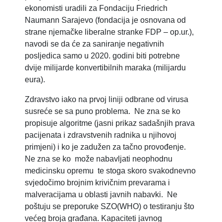
ekonomisti uradili za Fondaciju Friedrich
Naumann Sarajevo (fondacija je osnovana od
strane njemačke liberalne stranke FDP – op.ur.),
navodi se da će za saniranje negativnih
posljedica samo u 2020. godini biti potrebne
dvije milijarde konvertibilnih maraka (milijardu
eura).
Zdravstvo iako na prvoj liniji odbrane od virusa
susreće se sa puno problema. Ne zna se ko
propisuje algoritme (jasni prikaz sadašnjih prava
pacijenata i zdravstvenih radnika u njihovoj
primjeni) i ko je zadužen za tačno provođenje.
Ne zna se ko može nabavljati neophodnu
medicinsku opremu te stoga skoro svakodnevno
svjedočimo brojnim krivičnim prevarama i
malveracijama u oblasti javnih nabavki. Ne
poštuju se preporuke SZO(WHO) o testiranju što
većeg broja građana. Kapaciteti javnog