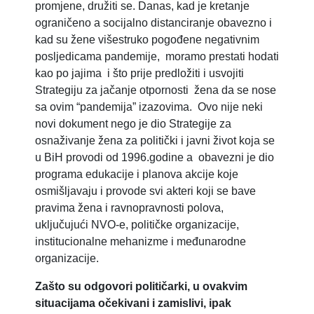
promjene, družiti se. Danas, kad je kretanje
ograničeno a socijalno distanciranje obavezno i
kad su žene višestruko pogođene negativnim
posljedicama pandemije, moramo prestati hodati
kao po jajima i što prije predložiti i usvojiti
Strategiju za jačanje otpornosti žena da se nose
sa ovim “pandemija” izazovima. Ovo nije neki
novi dokument nego je dio Strategije za
osnaživanje žena za politički i javni život koja se
u BiH provodi od 1996.godine a obavezni je dio
programa edukacije i planova akcije koje
osmišljavaju i provode svi akteri koji se bave
pravima žena i ravnopravnosti polova,
uključujući NVO-e, političke organizacije,
institucionalne mehanizme i međunarodne
organizacije.
Zašto su odgovori političarki, u ovakvim
situacijama očekivani i zamislivi, ipak