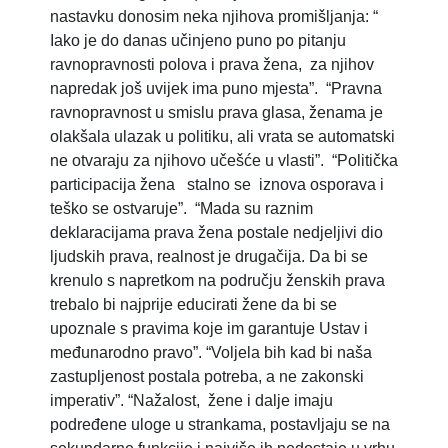
nastavku donosim neka njihova promišljanja: “
Iako je do danas učinjeno puno po pitanju
ravnopravnosti polova i prava žena, za njihov
napredak još uvijek ima puno mjesta”. “Pravna
ravnopravnost u smislu prava glasa, ženama je
olakšala ulazak u politiku, ali vrata se automatski
ne otvaraju za njihovo učešće u vlasti”. “Politička
participacija žena stalno se iznova osporava i
teško se ostvaruje”. “Mada su raznim
deklaracijama prava žena postale nedjeljivi dio
ljudskih prava, realnost je drugačija. Da bi se
krenulo s napretkom na području ženskih prava
trebalo bi najprije educirati žene da bi se
upoznale s pravima koje im garantuje Ustav i
međunarodno pravo”. “Voljela bih kad bi naša
zastupljenost postala potreba, a ne zakonski
imperativ”. “Nažalost, žene i dalje imaju
podređene uloge u strankama, postavljaju se na