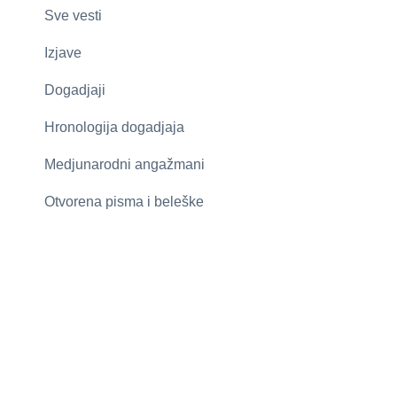
Sve vesti
Izjave
Dogadjaji
Hronologija dogadjaja
Medjunarodni angažmani
Otvorena pisma i beleške
Članci
Galerija
Arkiva