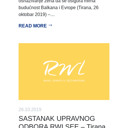
osnaživanje žena da se osigura mirna
budućnost Balkana i Evrope (Tirana, 26
oktobar 2019) –…
READ MORE
26.10.2019
SASTANAK UPRAVNOG
ODBORA RWLSEE – Tirana,