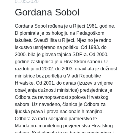
01.05.2020
Gordana Sobol
Gordana Sobol rođena je u Rijeci 1961. godine.
Diplomirala je psihologiju na Pedagoškom
fakultetu Sveučilišta u Rijeci. Njezino je radno
iskustvo usmjereno na politiku. Od 1993. do
2000. bila je glavna tajnica SDP-a. Od 2000.
godine zastupnica je u Hrvatskom saboru. U
razdoblju od 2002. do 2003. obavljala je dužnost
ministrice bez portfelja u Vladi Republike
Hrvatske. Od 2001. do danas (izuzev u vrijeme
obavljanja dužnosti ministrice) predsjednica je
Odbora za ravnopravnost spolova Hrvatskog
sabora. Uz navedeno, članica je Odbora za
ljudska prava i prava nacionalnih manjina,
Odbora za rad i socijalno partnerstvo te
Mandatno-imunitetnog povjerenstva Hrvatskog
sabora. Sudjelovala je na brojnim seminarima i