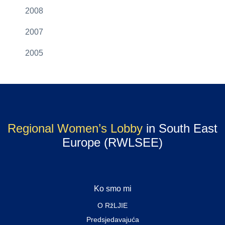
2008
2007
2005
Regional Women’s Lobby
in South East
Europe (RWLSEE)
Ko smo mi
O RžLJIE
Predsjedavajuća