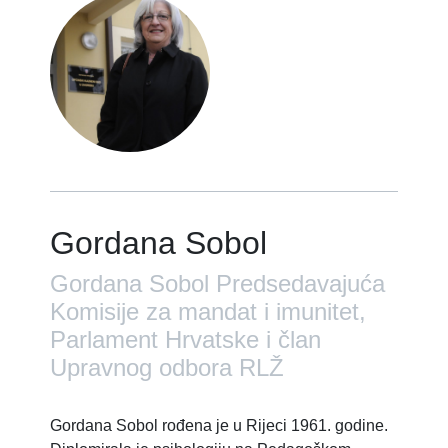
Gordana Sobol
Gordana Sobol Predsedavajuća
Komisije za mandat i imunitet,
Parlament Hrvatske i član
Upravnog odbora RLŽ
Gordana Sobol rođena je u Rijeci 1961. godine.