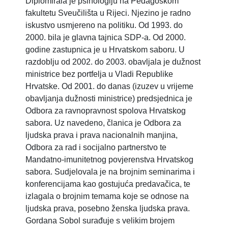
Diplomirala je psihologiju na Pedagoškom
fakultetu Sveučilišta u Rijeci. Njezino je radno
iskustvo usmjereno na politiku. Od 1993. do
2000. bila je glavna tajnica SDP-a. Od 2000.
godine zastupnica je u Hrvatskom saboru. U
razdoblju od 2002. do 2003. obavljala je dužnost
ministrice bez portfelja u Vladi Republike
Hrvatske. Od 2001. do danas (izuzev u vrijeme
obavljanja dužnosti ministrice) predsjednica je
Odbora za ravnopravnost spolova Hrvatskog
sabora. Uz navedeno, članica je Odbora za
ljudska prava i prava nacionalnih manjina,
Odbora za rad i socijalno partnerstvo te
Mandatno-imunitetnog povjerenstva Hrvatskog
sabora. Sudjelovala je na brojnim seminarima i
konferencijama kao gostujuća predavačica, te
izlagala o brojnim temama koje se odnose na
ljudska prava, posebno ženska ljudska prava.
Gordana Sobol surađuje s velikim brojem