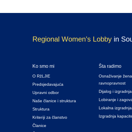
Regional Women’s Lobby
in So
Ko smo mi
Šta radimo
O RžLJIE
Osnaživanje žena
ravnopravnost
Predsjedavajuća
Dijalog i izgradnj
Upravni odbor
Lobiranje i zagov
Naše članice i struktura
Lokalna izgradnja
Struktura
Izgradnja kapacit
Kriteriji za članstvo
Članice