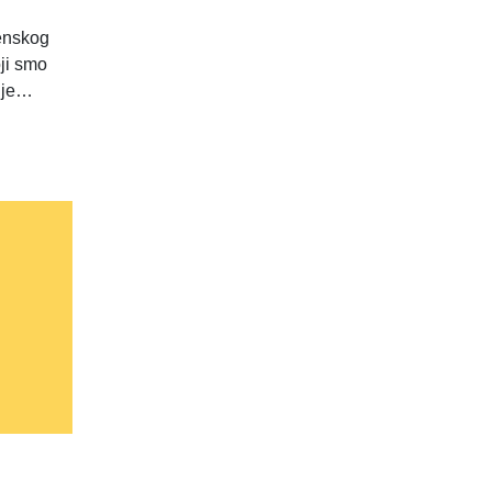
ženskog
ji smo
ije…