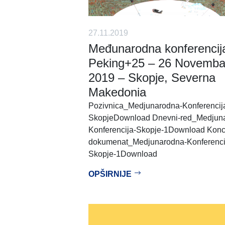
27.11.2019
Međunarodna konferencij
Peking+25 – 26 Novemba
2019 – Skopje, Severna
Makedonia
Pozivnica_Medjunarodna-Konferencij
SkopjeDownload Dnevni-red_Medjun
Konferencija-Skopje-1Download Konc
dokumenat_Medjunarodna-Konferenci
Skopje-1Download
OPŠIRNIJE