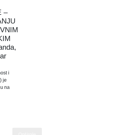
 –
ANJU
OVNIM
KIM
anda,
ar
ost i
) je
ju na
Opširnije