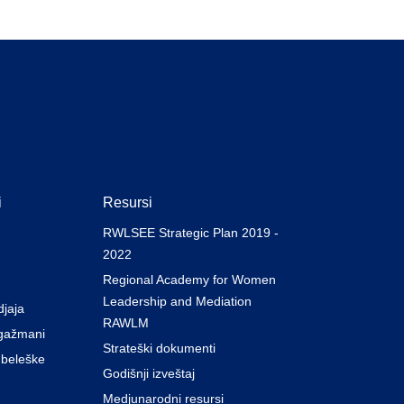
i
Resursi
RWLSEE Strategic Plan 2019 -
2022
Regional Academy for Women
Leadership and Mediation
djaja
RAWLM
gažmani
Strateški dokumenti
 beleške
Godišnji izveštaj
Medjunarodni resursi