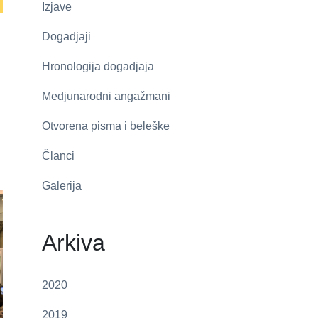
Izjave
Dogadjaji
Hronologija dogadjaja
Medjunarodni angažmani
Otvorena pisma i beleške
Članci
Galerija
Arkiva
2020
2019