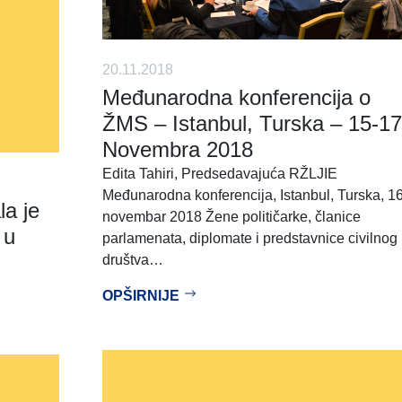
20.11.2018
Međunarodna konferencija o
ŽMS – Istanbul, Turska – 15-17
Novembra 2018
Edita Tahiri, Predsedavajuća RŽLJIE
Međunarodna konferencija, Istanbul, Turska, 1
la je
novembar 2018 Žene političarke, članice
 u
parlamenata, diplomate i predstavnice civilnog
društva…
OPŠIRNIJE