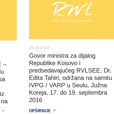
20.09.2016
Govor ministra za dijalog
Republike Kosovo i
 –
predsedavajućeg RVLSEE, Dr.
đu
Edita Tahiri, održana na samitu
sa
IVPG / VARP u Seulu, Južna
Koreja, 17. do 19. septembra
iz
2016
 na
 ,
OPŠIRNIJE