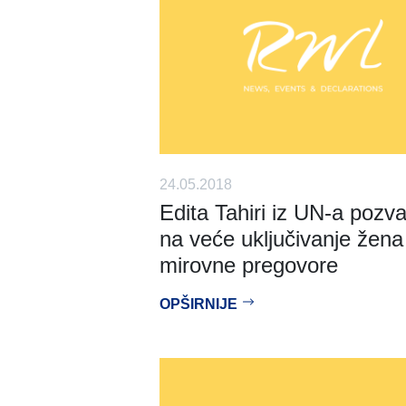
24.05.2018
Edita Tahiri iz UN-a pozva
na veće uključivanje žena
mirovne pregovore
OPŠIRNIJE