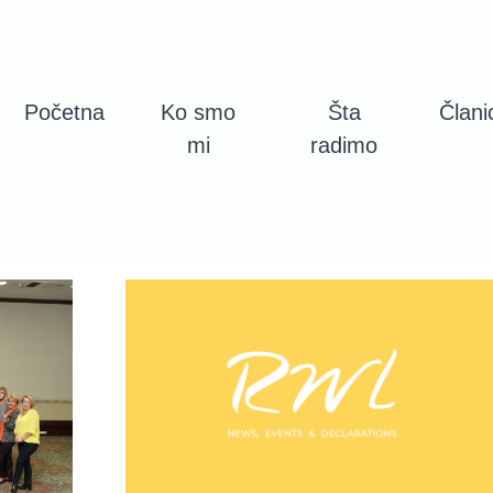
Početna
Ko smo
Šta
Člani
mi
radimo