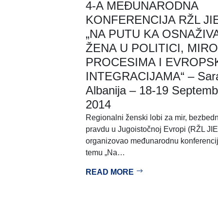
4-A MEĐUNARODNA
KONFERENCIJA RŽL JIE
„NA PUTU KA OSNAŽIV
ŽENA U POLITICI, MIR
PROCESIMA I EVROPS
INTEGRACIJAMA“ – Sar
Albanija – 18-19 Septemb
2014
Regionalni ženski lobi za mir, bezbedn
pravdu u Jugoistočnoj Evropi (RŽL JIE
organizovao međunarodnu konferenci
temu „Na…
READ MORE