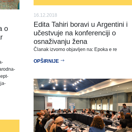
16.12.2018
Edita Tahiri boravi u Argentini i
a o
učestvuje na konferenciji o
r
osnaživanju žena
Članak izvorno objavljen na: Epoka e re
OPŠIRNIJE
a-
arodna-
ept-
ja-