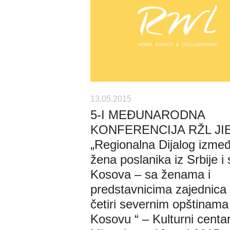
13.05.2015
5-I MEĐUNARODNA
KONFERENCIJA RŽL JIE
„Regionalna Dijalog izme
žena poslanika iz Srbije i 
Kosova – sa ženama i
predstavnicima zajednica 
četiri severnim opštinama
Kosovu “ – Kulturni centar