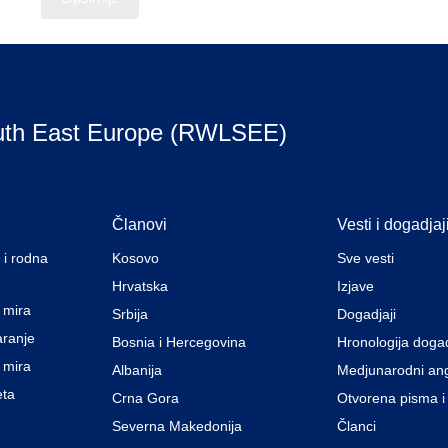
uth East Europe (RWLSEE)
Članovi
Vesti i dogadjaj
 i rodna
Kosovo
Sve vesti
Hrvatska
Izjave
a mira
Srbija
Dogadjaji
aranje
Bosnia i Hercegovina
Hronologija doga
 mira
Albanija
Medjunarodni an
eta
Crna Gora
Otvorena pisma i
Severna Makedonija
Članci