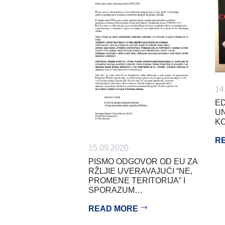
14
ED
UN
KO
R
15.09.2020
PISMO ODGOVOR OD EU ZA
RŽLJIE UVERAVAJUĆI “NE,
PROMENE TERITORIJA” I
SPORAZUM…
READ MORE