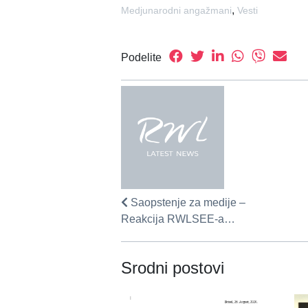
,
Medjunarodni angažmani
Vesti
Podelite
Saopstenje za medije –
Reakcija RWLSEE-a…
Srodni postovi