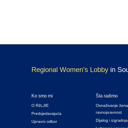
Regional Women’s Lobby
in So
Ko smo mi
Šta radimo
O RžLJIE
Osnaživanje žena
ravnopravnost
Predsjedavajuća
Dijalog i izgradnj
Upravni odbor