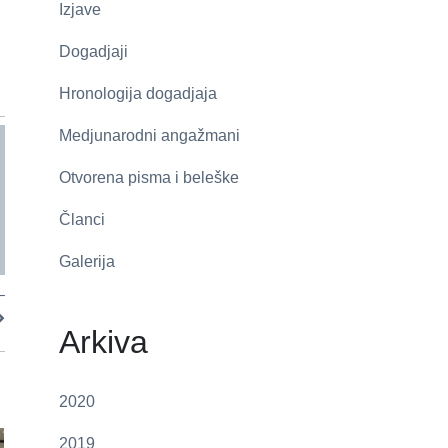
Izjave
Dogadjaji
Hronologija dogadjaja
Medjunarodni angažmani
Otvorena pisma i beleške
Članci
Galerija
–
Arkiva
2020
2019