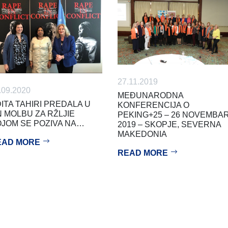
27.11.2019
.09.2020
MEĐUNARODNA
ITA TAHIRI PREDALA U
KONFERENCIJA O
 MOLBU ZA RŽLJIE
PEKING+25 – 26 NOVEMBA
JOM SE POZIVA NA…
2019 – SKOPJE, SEVERNA
MAKEDONIA
EAD MORE
READ MORE