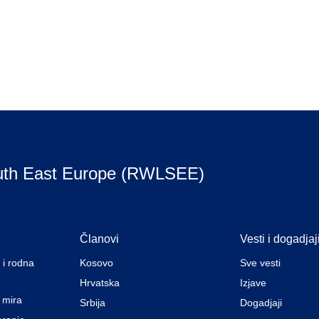
uth East Europe (RWLSEE)
Članovi
Vesti i dogadjaj
 i rodna
Kosovo
Sve vesti
Hrvatska
Izjave
a mira
Srbija
Dogadjaji