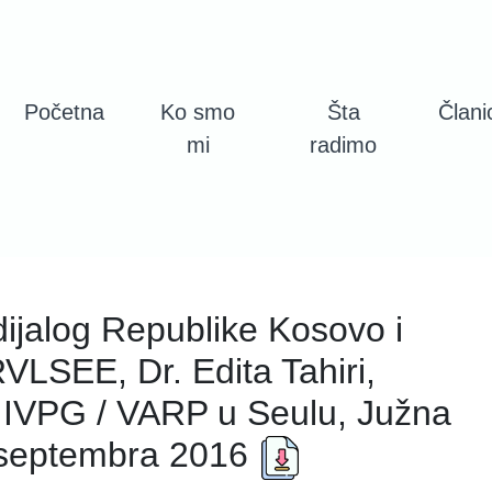
Početna
Ko smo
Šta
Člani
mi
radimo
dijalog Republike Kosovo i
VLSEE, Dr. Edita Tahiri,
 IVPG / VARP u Seulu, Južna
. septembra 2016