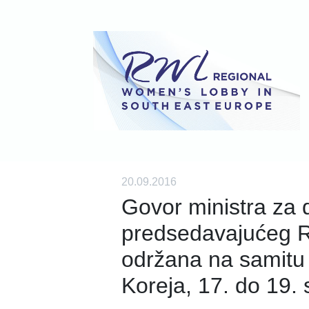
20.09.2016
Govor ministra za 
predsedavajućeg R
održana na samitu
Koreja, 17. do 19