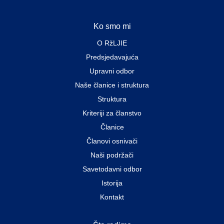
Ko smo mi
O RžLJIE
Predsjedavajuća
Upravni odbor
Naše članice i struktura
Struktura
Kriteriji za članstvo
Članice
Članovi osnivači
Naši podržači
Savetodavni odbor
Istorija
Kontakt