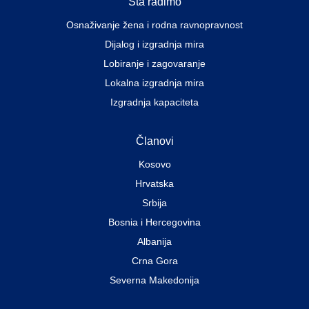
Šta radimo
Osnaživanje žena i rodna ravnopravnost
Dijalog i izgradnja mira
Lobiranje i zagovaranje
Lokalna izgradnja mira
Izgradnja kapaciteta
Članovi
Kosovo
Hrvatska
Srbija
Bosnia i Hercegovina
Albanija
Crna Gora
Severna Makedonija