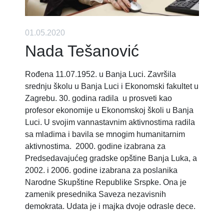
01.05.2020
Nada Tešanović
Rođena 11.07.1952. u Banja Luci. Završila
srednju školu u Banja Luci i Ekonomski fakultet u
Zagrebu. 30. godina radila u prosveti kao
profesor ekonomije u Ekonomskoj školi u Banja
Luci. U svojim vannastavnim aktivnostima radila
sa mladima i bavila se mnogim humanitarnim
aktivnostima. 2000. godine izabrana za
Predsedavajućeg gradske opštine Banja Luka, a
2002. i 2006. godine izabrana za poslanika
Narodne Skupštine Republike Srspke. Ona je
zamenik presednika Saveza nezavisnih
demokrata. Udata je i majka dvoje odrasle dece.