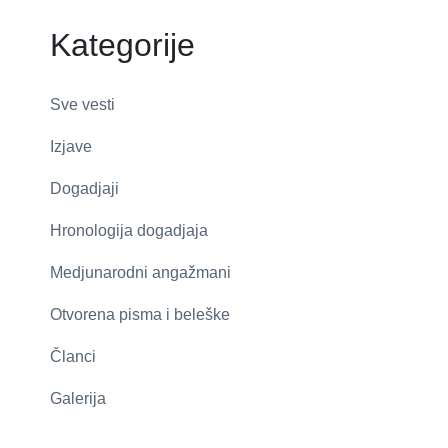
Kategorije
Sve vesti
Izjave
Dogadjaji
Hronologija dogadjaja
Medjunarodni angažmani
Otvorena pisma i beleške
Članci
Galerija