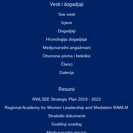
Vesti i dogadjaji
Sve vesti
Izjave
Dogadjaji
Hronologija dogadjaja
Medjunarodni angažmani
Otvorena pisma i beleške
Članci
Galerija
Resursi
RWLSEE Strategic Plan 2019 - 2022
Regional Academy for Women Leadership and Mediation RAWLM
Strateški dokumenti
Godišnji izveštaj
Medjunarodni resursi