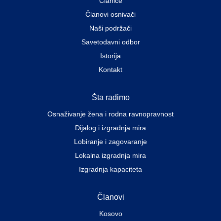
Članice
Članovi osnivači
Naši podržači
Savetodavni odbor
Istorija
Kontakt
Šta radimo
Osnaživanje žena i rodna ravnopravnost
Dijalog i izgradnja mira
Lobiranje i zagovaranje
Lokalna izgradnja mira
Izgradnja kapaciteta
Članovi
Kosovo