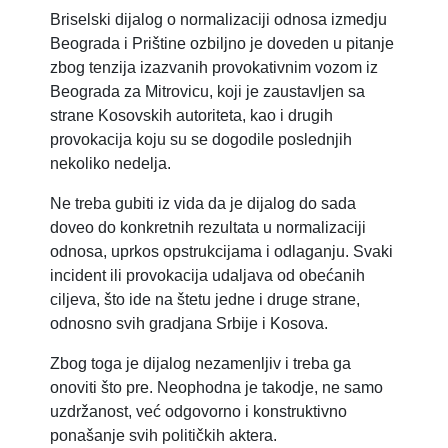
Briselski dijalog o normalizaciji odnosa izmedju
Beograda i Prištine ozbiljno je doveden u pitanje
zbog tenzija izazvanih provokativnim vozom iz
Beograda za Mitrovicu, koji je zaustavljen sa
strane Kosovskih autoriteta, kao i drugih
provokacija koju su se dogodile poslednjih
nekoliko nedelja.
Ne treba gubiti iz vida da je dijalog do sada
doveo do konkretnih rezultata u normalizaciji
odnosa, uprkos opstrukcijama i odlaganju. Svaki
incident ili provokacija udaljava od obećanih
ciljeva, što ide na štetu jedne i druge strane,
odnosno svih gradjana Srbije i Kosova.
Zbog toga je dijalog nezamenljiv i treba ga
onoviti što pre. Neophodna je takodje, ne samo
uzdržanost, već odgovorno i konstruktivno
ponašanje svih političkih aktera.