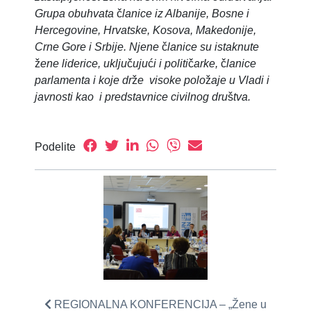
Grupa obuhvata
č
lanice iz Albanije, Bosne i
Hercegovine, Hrvatske, Kosova, Makedonije,
Crne Gore i Srbije. Njene
č
lanice su istaknute
ž
ene liderice, uklju
č
uju
ć
i i politi
č
arke,
č
lanice
parlamenta i koje dr
ž
e visoke polo
ž
aje u Vladi i
javnosti kao i predstavnice civilnog dru
š
tva.
Podelite
REGIONALNA KONFERENCIJA – „Žene u