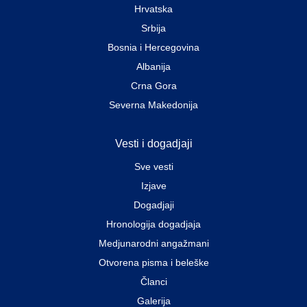
Hrvatska
Srbija
Bosnia i Hercegovina
Albanija
Crna Gora
Severna Makedonija
Vesti i dogadjaji
Sve vesti
Izjave
Dogadjaji
Hronologija dogadjaja
Medjunarodni angažmani
Otvorena pisma i beleške
Članci
Galerija