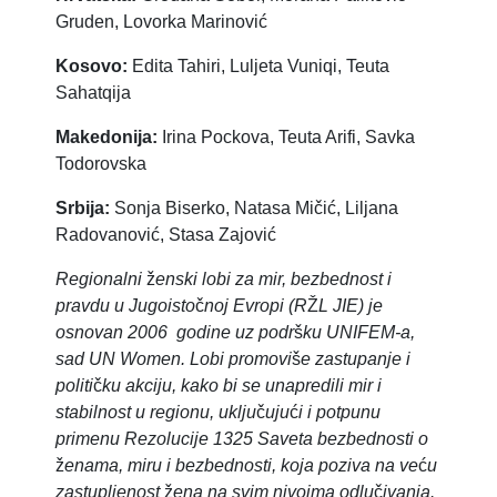
Gruden, Lovorka Marinović
Kosovo:
​ Edita Tahiri, Luljeta Vuniqi, Teuta
Sahatqija
Makedonija:
Irina Pockova, Teuta Arifi, Savka
Todorovska
Srbija:
​ Sonja Biserko, Natasa Mičić, Liljana
Radovanović, Stasa Zajović
Regionalni
ž
enski lobi za mir, bezbednost i
pravdu u Jugoisto
č
noj Evropi (R
Ž
L JIE) je
osnovan
2006 godine uz podr
š
ku UNIFEM-a,
sad UN Women. Lobi promovi
š
e zastupanje i
politi
č
ku akciju, kako bi se unapredili mir i
stabilnost u regionu, uklju
č
uju
ć
i i potpunu
primenu
Rezolucije 1325 Saveta bezbednosti o
ž
enama, miru i bezbednosti, koja poziva na ve
ć
u
zastupljenost
ž
ena na svim nivoima odlu
č
ivanja.