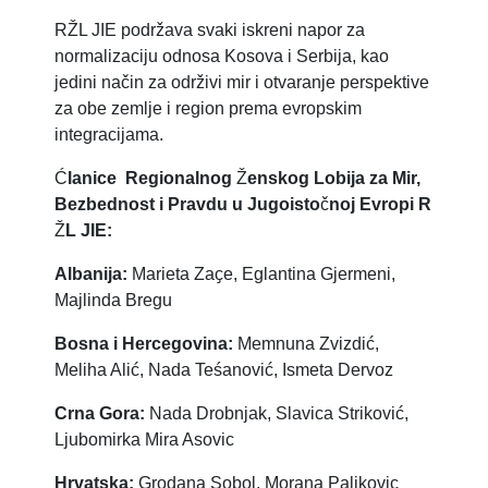
RŽL JIE podržava svaki iskreni napor za
normalizaciju odnosa Kosova i Serbija, kao
jedini način za održivi mir i otvaranje perspektive
za obe zemlje i region prema evropskim
integracijama.
Ć
lanice Regionalnog
Ž
enskog Lobija za Mir,
Bezbednost i Pravdu u Jugoisto
č
noj Evropi R
Ž
L JIE:
Albanija:
​Marieta Za​ҫ​e, Eglantina Gjermeni,
Majlinda Bregu
Bosna i Hercegovina:
Memnuna Zvizdić,
Meliha Alić, Nada Teśanović, Ismeta Dervoz
Crna Gora:
​ Nada Drobnjak, Slavica Striković,
Ljubomirka Mira Asovic
Hrvatska:
​ Grodana Sobol, Morana Palikovic