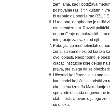
zemljama, kao i podržava međuna
poštovanje različitih kulturnih 
bi trebalo da podrže rad RŽL JIE
U regionu, neophodno je raditi vi
etnocentrizmom. Razviti politički 
unapređenje demokratskih procesa
integracije za svaku od njih.
Poboljšanje međuetničkih odnosa
žena, su samo neki od koraka ko
ovoj oblasti. Neophodno je obezb
ojačati institucije koje deluju na
prava, pre svega da se obezbedi v
Učesnici konferencije su naglasil
kao model koji će se koristiti za 
oko imena između Makedonije i G
sprovode do sada dogovorene teme
stabilnosti. U ovom dijalogu žen
su u toku.