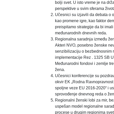
bolji svet. U isto vreme je na d
perspektive u svim sferama života
Učesnici su izjavili da debata o
kao promene igre, kao faktor de
preispitamo strategije da bi imal
međunarodnih dnevnih reda.
Regionalna saradnja između žena u
Akteri NVO, posebno ženske nevl
senzibilizaciju o bezbednosnim r
implementacije Rez . 1325 SB UN 
Međunarodni fondovi i zemlje tre
žena.
Učesnici konferencije su pozdravi
okvir EK „Rodna Ravnopravnost i
spoljne veze EU 2016-2020“ i u
sprovođenje dnevnog reda o žene
Regionalni ženski lobi za mir, b
uspešan model regionalne saradnj
procese u drugim regionima sveta