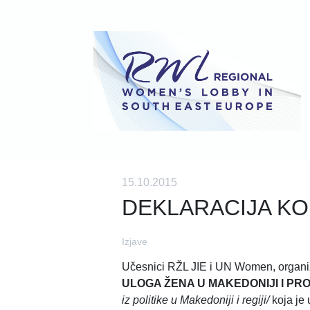
15.10.2015
DEKLARACIJA K
Izjave
Učesnici RŽL JIE i UN Women, organiz
ULOGA ŽENA U MAKEDONIJI I PR
iz politike u Makedoniji i regiji/
koja je 