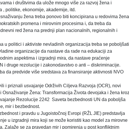
ržavama i društvima da ulože mnogo više za razvoj žena i
 , politike, ekonomije, akademije, itd.
 osnaživanju žena treba ponovo biti koncipirana u redovima žena
mokratskih promena i mirovnim procesima i, da treba da
i dnevni red žena na prednji plan nacionalnih, regionalnih i
 politici i aktiviste nevladinih organizacija treba se poboljšati
adine organizacije da nastave da rade na edukaciji za
odnim aspektima i izgradnji mira, da nastave praćenje
i druge rezolucije i zakonodavstvo o anti – diskriminacije.
ba da predvide više sredstava za finansiranje aktivnosti NVO
li i priznali usvajanje Održivih Ciljeva Razvoja (OCR), novi
 Osnaživanje Žena: Transformacija Života devojaka i žena kro
svajanje Rezolucije 2242 Saveta bezbednosti UN da poboljša
, mir i bezbednost.
ezbednost i pravdu u Jugoistočnoj Evropi (RŽL JIE) predstavlja
e u izgradnji mira koji se može koristiti kao model za mirovne
. Zalaže se za pravedan mir i pomirenja u post konfliktnim