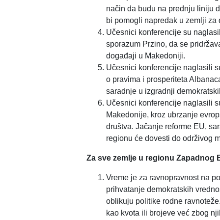
način da budu na prednju liniju d
bi pomogli napredak u zemlji za 
Učesnici konferencije su naglasi
sporazum Przino, da se pridržava
događaji u Makedoniji.
Učesnici konferencije naglasili
o pravima i prosperiteta Albanac
saradnje u izgradnji demokratsk
Učesnici konferencije naglasili 
Makedonije, kroz ubrzanje evropsk
društva. Jačanje reforme EU, sa
regionu će dovesti do održivog m
Za sve zemlje u regionu Zapadnog 
Vreme je za ravnopravnost na po
prihvatanje demokratskih vrednost
oblikuju politike rodne ravnote
kao kvota ili brojeve već zbog nji