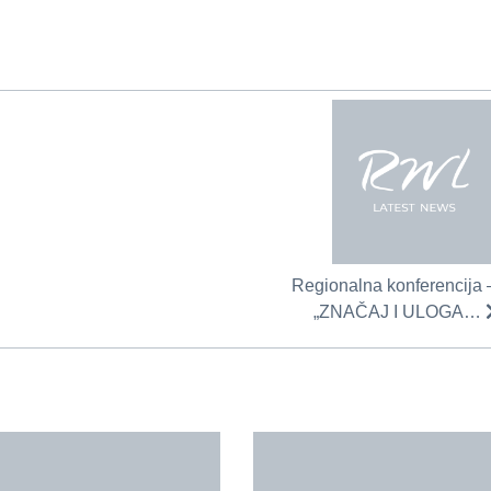
Regionalna konferencija 
„ZNAČAJ I ULOGA…