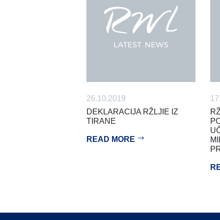
26.10.2019
17
DEKLARACIJA RŽLJIE IZ
RŽ
TIRANE
PO
UČ
READ MORE
MI
P
R