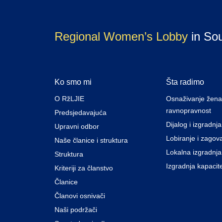
Regional Women’s Lobby
in So
Ko smo mi
Šta radimo
O RžLJIE
Osnaživanje žena
ravnopravnost
Predsjedavajuća
Dijalog i izgradnj
Upravni odbor
Lobiranje i zagov
Naše članice i struktura
Lokalna izgradnja
Struktura
Izgradnja kapacit
Kriteriji za članstvo
Članice
Članovi osnivači
Naši podržači