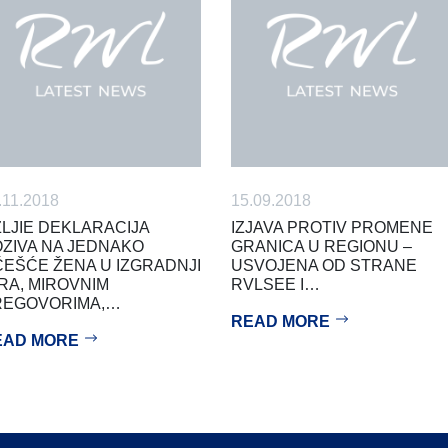
.11.2018
15.09.2018
LJIE DEKLARACIJA
IZJAVA PROTIV PROMENE
ZIVA NA JEDNAKO
GRANICA U REGIONU –
EŠĆE ŽENA U IZGRADNJI
USVOJENA OD STRANE
RA, MIROVNIM
RVLSEE I…
REGOVORIMA,…
READ MORE
EAD MORE