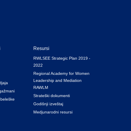
i
Resursi
RWLSEE Strategic Plan 2019 -
2022
Regional Academy for Women
Leadership and Mediation
djaja
RAWLM
gažmani
Strateški dokumenti
 beleške
Godišnji izveštaj
Medjunarodni resursi