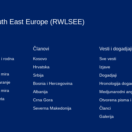
uth East Europe (RWLSEE)
Članovi
Vesti i dogadjaj
 i rodna
Kosovo
Sve vesti
Hrvatska
Izjave
a mira
Srbija
Dogadjaji
aranje
Bosnia i Hercegovina
Hronologija doga
 mira
Albanija
Medjunarodni an
eta
Crna Gora
Otvorena pisma i
Severna Makedonija
Članci
Galerija