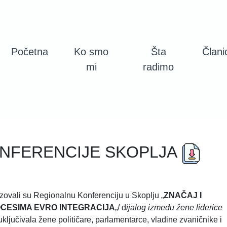
Početna
Ko smo
Šta
Člani
mi
radimo
ONFERENCIJE SKOPLJA
ovali su Regionalnu Konferenciju u Skoplju „
ZNAČAJ I
OCESIMA EVRO INTEGRACIJA
„/ d
ijalog između žene liderice
uključivala žene političare, parlamentarce, vladine zvaničnike i