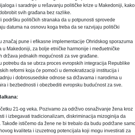
ijaloga i saradnje u rešavanju političke krize u Makedoniji, kako
dobrobit svih građana bez razlike.
li podršku političkih stranaka da u potpunosti sprovede
ju datuma na osnovu koga treba da se razvijaju politički
 su značaj pune i efikasne implementacije Ohridskog sporazuma
a u Makedoniji, za bolje etničke harmonije i međuetničke
ih država jednakih mogućnosti za sve građane.
su potrebu da se ubrza proces evropskih integracija Republike
ih reformi koja će pomoći u demokratizaciji institucija i
radnju i dobrosusedske odnose sa državama i narodima u
ira i bezbednosti i obezbediti evropsku budućnost za sve.
Balkana:
četku 21-og veka. Pozivamo za održivo osnaživanje žena kroz
i i izbegavati tradicionalizam, diskriminacija mizoginija da
že. Takođe ističemo da žene ne bi trebalo da budu podržane sam
hovog kvaliteta i izuzetnog potencijala koji mogu investirati za