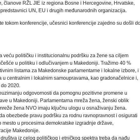
je, članove RŽL JIE iz regiona Bosne i Hercegovine, Hrvatske,
 predstavnici UN, EU i drugih međunarodnih organizacija.
e tokom konferencije, učesnici konferencije zajedno su došli d
 veću političku i institucionalnu podršku za žene sa ciljem
češće u politiku i odlučivanjem u Makedoniji. Tražimo 40 %
tivnim listama za Makedonske parlamentarne i lokalne izbore, i
a u centralnim i lokalnim samoupravama, kao gradonačelnice i,
a do 2020.
preuzimanju odgovornosti da pomognu pozitivne promene u
žave u Makedoniji. Parlamentarna mreža žena, ženski oblik
i mreže žena NVO imaju ključnu ulogu u osnaživanju žena.
reba da obezbede pravu podršku za rodnu ravnopravnost i osigurati
 mesto u procesima demokratske izgradnje države,
racije Makedonije.
og društva iz celog političkog i etničkog spektra treba da nađu