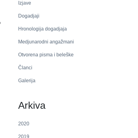
Izjave
Dogadjaji
o
Hronologija dogadjaja
Medjunarodni angažmani
Otvorena pisma i beleške
Članci
Galerija
Arkiva
2020
2019