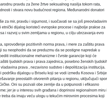
rodnu pravdu za žene žrtve seksualnog nasilja tokom rata,
vrednosti i stvara novu budućnost regiona. Međunarodni donatori
.
še za mir, pravdu i sigurnost, i suočavati se sa još preovladavim
i etnički dijalog koristeći evropske procese i najbolje prakse za
 i razvoj u svim zemljama u regionu, u cilju ubrzavanja evro
, sprovođenje pozitivnih norma prava, i mere za zaštitu prava
ji su neophodni da se preduzmu da se postigne napredak u
editi institucionalne mehanizme i čvrste garancije koji će
 zaštiti ljudskih prava i prava zajednica, posebno ženskih ljudski
ladavina prava , nezavisno sudstvo i depolitizacija institucija.
i podršku dijalogu u Briselu koji se vodi između Kosova i Srbije
rešavanje preostalih otvorenih pitanja u regionu, uključujući spor
rčke. Oni su pozvali obe zemlje da u potpunosti i efikasno
; jer je u interesu svih građana i doprinosi regionalnom miru 
e treba da imaju veću ulogu u tekućim mirovnim procesima koji