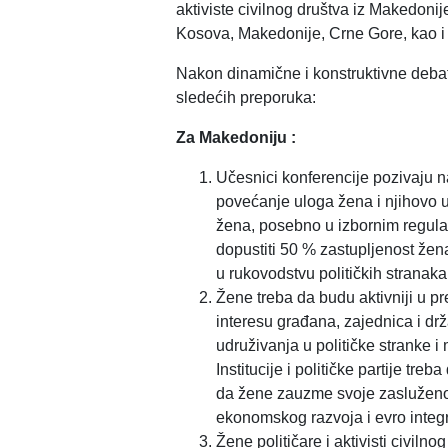
aktiviste civilnog društva iz Makedoni
Kosova, Makedonije, Crne Gore, kao i
Nakon dinamične i konstruktivne debat
sledećih preporuka:
Za Makedoniju :
Učesnici konferencije pozivaju na
povećanje uloga žena i njihovo u
žena, posebno u izbornim regula
dopustiti 50 % zastupljenost žen
u rukovodstvu političkih stranak
Žene treba da budu aktivniji u 
interesu građana, zajednica i dr
udruživanja u političke stranke 
Institucije i političke partije t
da žene zauzme svoje zasluženo
ekonomskog razvoja i evro integ
Žene političare i aktivisti civiln