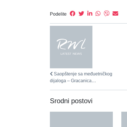
Podelite
Saopštenje sa međuetničkog
dijaloga – Gracanica…
Srodni postovi