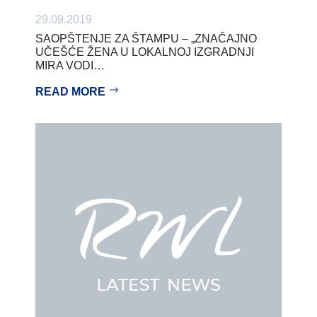
29.09.2019
SAOPŠTENJE ZA ŠTAMPU – „ZNAČAJNO
UČEŠĆE ŽENA U LOKALNOJ IZGRADNJI
MIRA VODI…
READ MORE