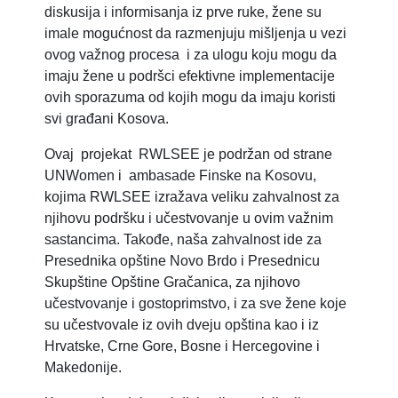
diskusija i informisanja iz prve ruke, žene su
imale mogućnost da razmenjuju mišljenja u vezi
ovog važnog procesa i za ulogu koju mogu da
imaju žene u podršci efektivne implementacije
ovih sporazuma od kojih mogu da imaju koristi
svi građani Kosova.
Ovaj projekat RWLSEE je podržan od strane
UNWomen i ambasade Finske na Kosovu,
kojima RWLSEE izražava veliku zahvalnost za
njihovu podršku i učestvovanje u ovim važnim
sastancima. Takođe, naša zahvalnost ide za
Presednika opštine Novo Brdo i Presednicu
Skupštine Opštine Gračanica, za njihovo
učestvovanje i gostoprimstvo, i za sve žene koje
su učestvovale iz ovih dveju opština kao i iz
Hrvatske, Crne Gore, Bosne i Hercegovine i
Makedonije.