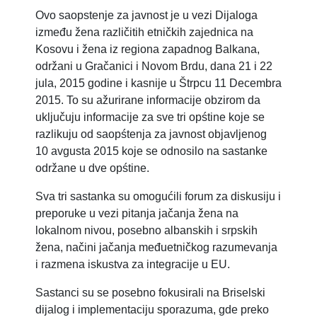
Ovo saopstenje za javnost je u vezi Dijaloga
između žena različitih etničkih zajednica na
Kosovu i žena iz regiona zapadnog Balkana,
održani u Gračanici i Novom Brdu, dana 21 i 22
jula, 2015 godine i kasnije u Štrpcu 11 Decembra
2015. To su ažurirane informacije obzirom da
uključuju informacije za sve tri opśtine koje se
razlikuju od saopśtenja za javnost objavljenog
10 avgusta 2015 koje se odnosilo na sastanke
održane u dve opśtine.
Sva tri sastanka su omogućili forum za diskusiju i
preporuke u vezi pitanja jačanja žena na
lokalnom nivou, posebno albanskih i srpskih
žena, načini jačanja međuetničkog razumevanja
i razmena iskustva za integracije u EU.
Sastanci su se posebno fokusirali na Briselski
dijalog i implementaciju sporazuma, gde preko