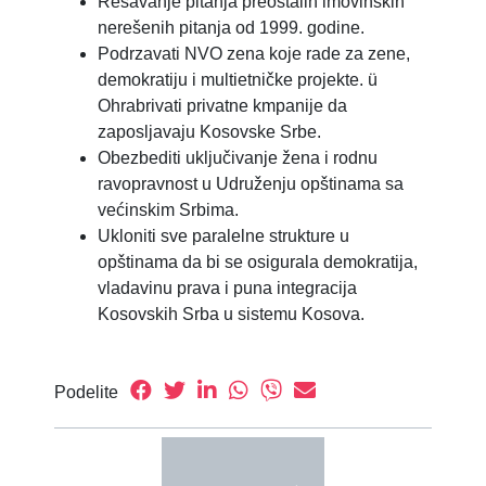
Rešavanje pitanja preostalih imovinskih
nerešenih pitanja od 1999. godine.
Podrzavati NVO zena koje rade za zene,
demokratiju i multietničke projekte. ü
Ohrabrivati privatne kmpanije da
zaposljavaju Kosovske Srbe.
Obezbediti uključivanje žena i rodnu
ravopravnost u Udruženju opštinama sa
većinskim Srbima.
Ukloniti sve paralelne strukture u
opštinama da bi se osigurala demokratija,
vladavinu prava i puna integracija
Kosovskih Srba u sistemu Kosova.
Podelite