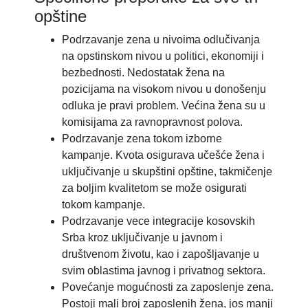
opštine
Podrzavanje zena u nivoima odlučivanja
na opstinskom nivou u politici, ekonomiji i
bezbednosti. Nedostatak žena na
pozicijama na visokom nivou u donošenju
odluka je pravi problem. Većina žena su u
komisijama za ravnopravnost polova.
Podrzavanje zena tokom izborne
kampanje. Kvota osigurava učešće žena i
uključivanje u skupštini opštine, takmičenje
za boljim kvalitetom se može osigurati
tokom kampanje.
Podrzavanje vece integracije kosovskih
Srba kroz uključivanje u javnom i
društvenom životu, kao i zapošljavanje u
svim oblastima javnog i privatnog sektora.
Povećanje mogućnosti za zaposlenje zena.
Postoji mali broj zaposlenih žena, jos manji