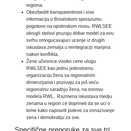
regiona.
Obezbediti transparentnost i vise
informacija o Briselskom sporazumu
pogotovo na opstinskom nivou. RWLSEE
okrugli stolovi pruzaju dobar model za ovu
svrhu omogucavajuci ucenje iz drugih
iskustava zemalja u reintegraciji manjina
nakon konflikta.
Žene učesnice visoko cene ulogu
RWLSEE kao jednu jedinstvenu
organizaciju žena sa regionalnim
dimenzijama i pozivaju za još veću
regionalnu saradnju žena, na osnovu
modela RWL. Razmena iskustava medju
zenama u region ce doprineti da se uci o
tome kako napraviti puteve za osnazivanje
zena i demokratiju za sve.
Specifične preporuke za sve tri