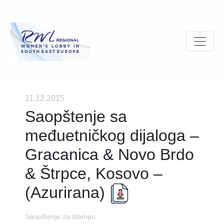
11.12.2015
Saopštenje sa
međuetničkog dijaloga –
Gracanica & Novo Brdo
& Štrpce, Kosovo –
(Azurirana)
Saopštenje za štampu