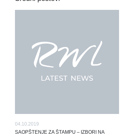
04.10.2019
SAOPŠTENJE ZA ŠTAMPU – IZBORI NA