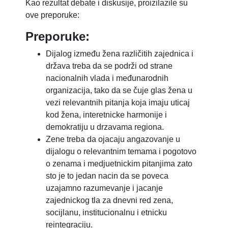
Kao rezultat debate i diskusije, proizilazile su
ove preporuke:
Preporuke:
Dijalog između žena različitih zajednica i
država treba da se podrži od strane
nacionalnih vlada i međunarodnih
organizacija, tako da se čuje glas žena u
vezi relevantnih pitanja koja imaju uticaj
kod žena, interetnicke harmonije i
demokratiju u drzavama regiona.
Zene treba da ojacaju angazovanje u
dijalogu o relevantnim temama i pogotovo
o zenama i medjuetnickim pitanjima zato
sto je to jedan nacin da se poveca
uzajamno razumevanje i jacanje
zajednickog tla za dnevni red zena,
socijlanu, institucionalnu i etnicku
reintegraciju.