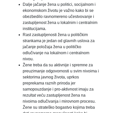
Dalje jačanje žena u politici, socijalnom i
ekonomskom životu je važno kako bi se
obezbedilo ravnomereno učestvovanje i
zastupljenost žena u lokalnim i centralnim
institucijama.
Rast zastupljenosti žena u političkim
strankama je jedan od glavnih uslova za
jačanje položaja žena u političko
odlučivanje na lokalnom i centralnom
nivou.
Žene treba da su aktivnije i spremne za
preuzimanje odgovornosti u svim nivoima i
sektorima javnog života, uprkos
preprekama raznih priroda jer
samopouzdanje i pro-aktivnost imaju za
rezultat veću zastupljenost žena na
nivoima odlučivanja i mirovnom procesu.
Žene su strateško bogastvo kojima treba