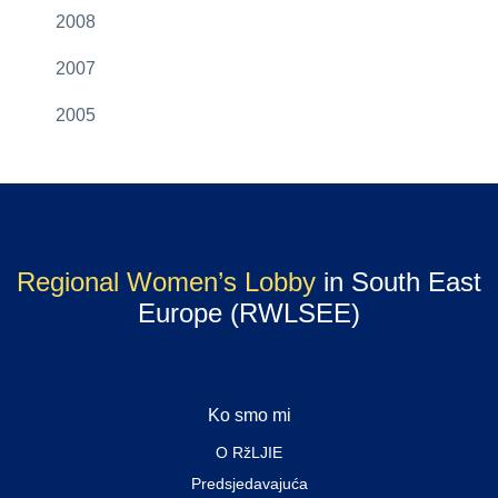
2008
2007
2005
Regional Women’s Lobby
in South East
Europe (RWLSEE)
Ko smo mi
O RžLJIE
Predsjedavajuća