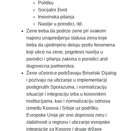
Politiku
Socijalni život
Imovinska pitanja
Nasilje u porodici, itd.
Zene treba da podrze zene pri svakom
naporu unapredjenja statusa zena koje
treba da ujedinjeno deluju protiv fenomena
koji utice na zene, pogotovo nasilja u
porodici i pitanja zakona o porodici and
dugovecna partnerstva.
Žene učesnice podržavaju Briselski Dijalog
i pozivaju na ubrzanje u implementaciji
postignutih Sporazuma, i normalizaciju
situacije i integraciju srba u kosovskim
institucijama, kao i normalizaciju odnosa
između Kosova i Srbije uz podršku
Evropske Unije jer ono doprinosi miru i
stabilnosti u regionu i ubrzanje evropske
integracije za Kosovo i druge države