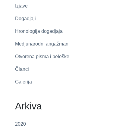
Izjave
Dogadjaji
Hronologija dogadjaja
Medjunarodni angažmani
Otvorena pisma i beleške
Članci
Galerija
Arkiva
2020