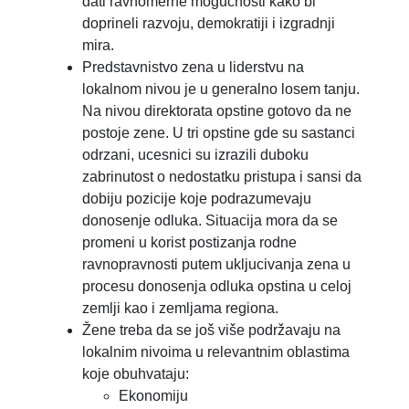
dati ravnomerne mogućnosti kako bi
doprineli razvoju, demokratiji i izgradnji
mira.
Predstavnistvo zena u liderstvu na
lokalnom nivou je u generalno losem tanju.
Na nivou direktorata opstine gotovo da ne
postoje zene. U tri opstine gde su sastanci
odrzani, ucesnici su izrazili duboku
zabrinutost o nedostatku pristupa i sansi da
dobiju pozicije koje podrazumevaju
donosenje odluka. Situacija mora da se
promeni u korist postizanja rodne
ravnopravnosti putem ukljucivanja zena u
procesu donosenja odluka opstina u celoj
zemlji kao i zemljama regiona.
Žene treba da se još više podržavaju na
lokalnim nivoima u relevantnim oblastima
koje obuhvataju:
Ekonomiju