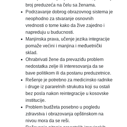
broj preduzeća na čelu sa ženama.
Podrzavanje dobrog obrazovnog sistema je
neophodno za stvaranje osnovnih
vrednosti o tome kako da žive zajedno i
napreduju u buducnosti.
Manjinska prava, učenje jezika integracije
pomaže većini i manjina i međuetnički
sklad.
Ohrabrivati žene da prevaziđu problem
nedostatka zelje ili interesovanja da se
bave politikom ili da postanu preduzetnice.
Rešenje je potrebno za medicinsko radnike
i druge iz pararelnih strukutra koji su ostali
bez posla nakon reintegracije u kosovske
institucije.
Problem budžeta posebno u pogledu
zdravstva i obrazovanja opštinskom na
nivou mora da se reši.