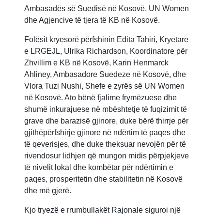
Ambasadës së Suedisë në Kosovë, UN Women
dhe Agjencive të tjera të KB në Kosovë.
Folësit kryesorë përfshinin Edita Tahiri, Kryetare
e LRGEJL, Ulrika Richardson, Koordinatore për
Zhvillim e KB në Kosovë, Karin Henmarck
Ahliney, Ambasadore Suedeze në Kosovë, dhe
Vlora Tuzi Nushi, Shefe e zyrës së UN Women
në Kosovë. Ato bënë fjalime frymëzuese dhe
shumë inkurajuese në mbështetje të fuqizimit të
grave dhe barazisë gjinore, duke bërë thirrje për
gjithëpërfshirje gjinore në ndërtim të paqes dhe
të qeverisjes, dhe duke theksuar nevojën për të
rivendosur lidhjen që mungon midis përpjekjeve
të nivelit lokal dhe kombëtar për ndërtimin e
paqes, prosperitetin dhe stabilitetin në Kosovë
dhe më gjerë.
Kjo tryezë e rrumbullakët Rajonale siguroi një