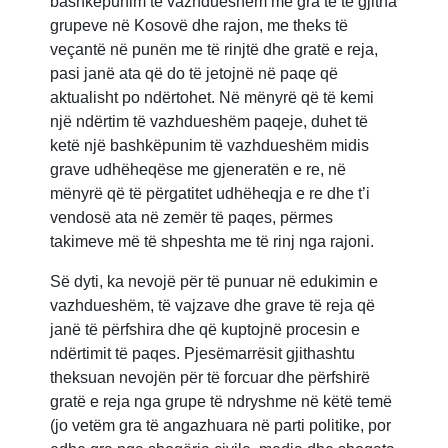
bashkëpunim të vazhdueshëm me gra te të gjitha
grupeve në Kosovë dhe rajon, me theks të
veçantë në punën me të rinjtë dhe gratë e reja,
pasi janë ata që do të jetojnë në paqe që
aktualisht po ndërtohet. Në mënyrë që të kemi
një ndërtim të vazhdueshëm paqeje, duhet të
ketë një bashkëpunim të vazhdueshëm midis
grave udhëheqëse me gjeneratën e re, në
mënyrë që të përgatitet udhëheqja e re dhe t’i
vendosë ata në zemër të paqes, përmes
takimeve më të shpeshta me të rinj nga rajoni.
Së dyti, ka nevojë për të punuar në edukimin e
vazhdueshëm, të vajzave dhe grave të reja që
janë të përfshira dhe që kuptojnë procesin e
ndërtimit të paqes. Pjesëmarrësit gjithashtu
theksuan nevojën për të forcuar dhe përfshirë
gratë e reja nga grupe të ndryshme në këtë temë
(jo vetëm gra të angazhuara në parti politike, por