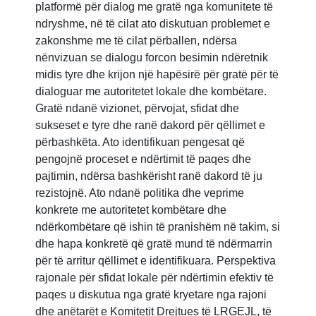
platformë për dialog me gratë nga komunitete të
ndryshme, në të cilat ato diskutuan problemet e
zakonshme me të cilat përballen, ndërsa
nënvizuan se dialogu forcon besimin ndëretnik
midis tyre dhe krijon një hapësirë për gratë për të
dialoguar me autoritetet lokale dhe kombëtare.
Gratë ndanë vizionet, përvojat, sfidat dhe
sukseset e tyre dhe ranë dakord për qëllimet e
përbashkëta. Ato identifikuan pengesat që
pengojnë proceset e ndërtimit të paqes dhe
pajtimin, ndërsa bashkërisht ranë dakord të ju
rezistojnë. Ato ndanë politika dhe veprime
konkrete me autoritetet kombëtare dhe
ndërkombëtare që ishin të pranishëm në takim, si
dhe hapa konkretë që gratë mund të ndërmarrin
për të arritur qëllimet e identifikuara. Perspektiva
rajonale për sfidat lokale për ndërtimin efektiv të
paqes u diskutua nga gratë kryetare nga rajoni
dhe anëtarët e Komitetit Drejtues të LRGEJL, të