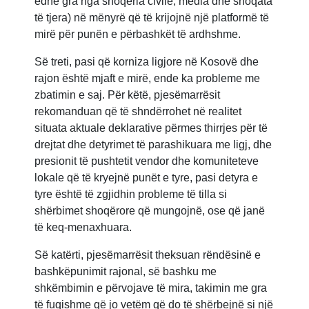
edhe gra nga shoqëria civile, media dhe shoqata
të tjera) në mënyrë që të krijojnë një platformë të
mirë për punën e përbashkët të ardhshme.
Së treti, pasi që korniza ligjore në Kosovë dhe
rajon është mjaft e mirë, ende ka probleme me
zbatimin e saj. Për këtë, pjesëmarrësit
rekomanduan që të shndërrohet në realitet
situata aktuale deklarative përmes thirrjes për të
drejtat dhe detyrimet të parashikuara me ligj, dhe
presionit të pushtetit vendor dhe komuniteteve
lokale që të kryejnë punët e tyre, pasi detyra e
tyre është të zgjidhin probleme të tilla si
shërbimet shoqërore që mungojnë, ose që janë
të keq-menaxhuara.
Së katërti, pjesëmarrësit theksuan rëndësinë e
bashkëpunimit rajonal, së bashku me
shkëmbimin e përvojave të mira, takimin me gra
të fuqishme që jo vetëm që do të shërbejnë si një