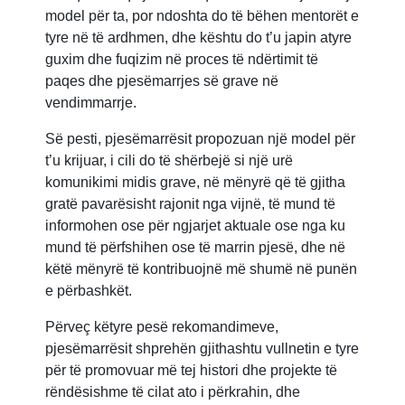
model për ta, por ndoshta do të bëhen mentorët e
tyre në të ardhmen, dhe kështu do t’u japin atyre
guxim dhe fuqizim në proces të ndërtimit të
paqes dhe pjesëmarrjes së grave në
vendimmarrje.
Së pesti, pjesëmarrësit propozuan një model për
t’u krijuar, i cili do të shërbejë si një urë
komunikimi midis grave, në mënyrë që të gjitha
gratë pavarësisht rajonit nga vijnë, të mund të
informohen ose për ngjarjet aktuale ose nga ku
mund të përfshihen ose të marrin pjesë, dhe në
këtë mënyrë të kontribuojnë më shumë në punën
e përbashkët.
Përveç këtyre pesë rekomandimeve,
pjesëmarrësit shprehën gjithashtu vullnetin e tyre
për të promovuar më tej histori dhe projekte të
rëndësishme të cilat ato i përkrahin, dhe