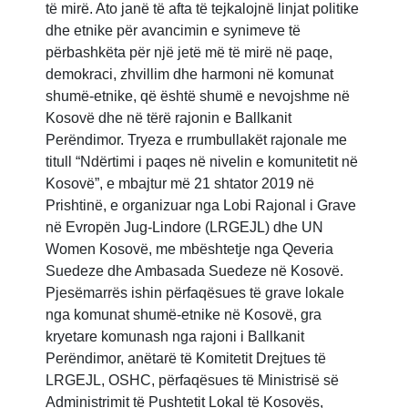
të mirë. Ato janë të afta të tejkalojnë linjat politike
dhe etnike për avancimin e synimeve të
përbashkëta për një jetë më të mirë në paqe,
demokraci, zhvillim dhe harmoni në komunat
shumë-etnike, që është shumë e nevojshme në
Kosovë dhe në tërë rajonin e Ballkanit
Perëndimor. Tryeza e rrumbullakët rajonale me
titull “Ndërtimi i paqes në nivelin e komunitetit në
Kosovë”, e mbajtur më 21 shtator 2019 në
Prishtinë, e organizuar nga Lobi Rajonal i Grave
në Evropën Jug-Lindore (LRGEJL) dhe UN
Women Kosovë, me mbështetje nga Qeveria
Suedeze dhe Ambasada Suedeze në Kosovë.
Pjesëmarrës ishin përfaqësues të grave lokale
nga komunat shumë-etnike në Kosovë, gra
kryetare komunash nga rajoni i Ballkanit
Perëndimor, anëtarë të Komitetit Drejtues të
LRGEJL, OSHC, përfaqësues të Ministrisë së
Administrimit të Pushtetit Lokal të Kosovës,