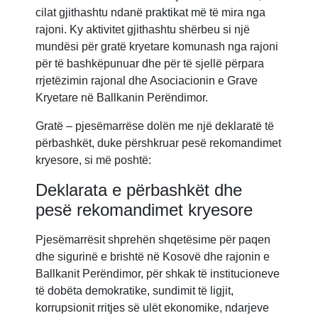
cilat gjithashtu ndanë praktikat më të mira nga
rajoni. Ky aktivitet gjithashtu shërbeu si një
mundësi për gratë kryetare komunash nga rajoni
për të bashkëpunuar dhe për të sjellë përpara
rrjetëzimin rajonal dhe Asociacionin e Grave
Kryetare në Ballkanin Perëndimor.
Gratë – pjesëmarrëse dolën me një deklaratë të
përbashkët, duke përshkruar pesë rekomandimet
kryesore, si më poshtë:
Deklarata e përbashkët dhe
pesë rekomandimet kryesore
Pjesëmarrësit shprehën shqetësime për paqen
dhe sigurinë e brishtë në Kosovë dhe rajonin e
Ballkanit Perëndimor, për shkak të institucioneve
të dobëta demokratike, sundimit të ligjit,
korrupsionit rritjes së ulët ekonomike, ndarjeve