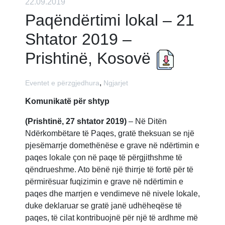
22.09.2019
Paqëndërtimi lokal – 21
Shtator 2019 –
Prishtinë, Kosovë
,
Eventet e përzgjedhura
Ngjarjet
Komunikatë për shtyp
(Prishtinë, 27 shtator 2019)
– Në Ditën
Ndërkombëtare të Paqes, gratë theksuan se një
pjesëmarrje domethënëse e grave në ndërtimin e
paqes lokale çon në paqe të përgjithshme të
qëndrueshme. Ato bënë një thirrje të fortë për të
përmirësuar fuqizimin e grave në ndërtimin e
paqes dhe marrjen e vendimeve në nivele lokale,
duke deklaruar se gratë janë udhëheqëse të
paqes, të cilat kontribuojnë për një të ardhme më