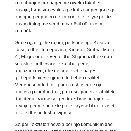
kontribuojnë për paqen në nivelin lokal. Si
pasojë, hapësira është aq e kufizuar për gratë që
punojnë për paqen në komunitetet e tyre për të
pasur dialog me vendimmarrësit në nivelin
kombëtar.
Gratë nga i gjithë rajoni, përfshirë nga Kosova,
Bosnja dhe Hercegovina, Kroacia, Serbia, Mali i
Zi, Maqedonia e Veriut dhe Shqipëria theksuan
se është thelbësore të kalohet përtej
angazhimeve, dhe që proceset e paqes
gjithëpërfshirëse gjinore të bëhen realitet.
Meqenëse ndërtimi i paqes është ende një
proces i papërfunduar, procesi i paqes, stabilitetit
dhe demokracisë së qëndrueshme në rajon ka
nevojë për një punë të plotë, kryesisht në nivelet
lokale dhe në fushat vijuese.
Së pari, ekziston nevoja për një komunikim dhe