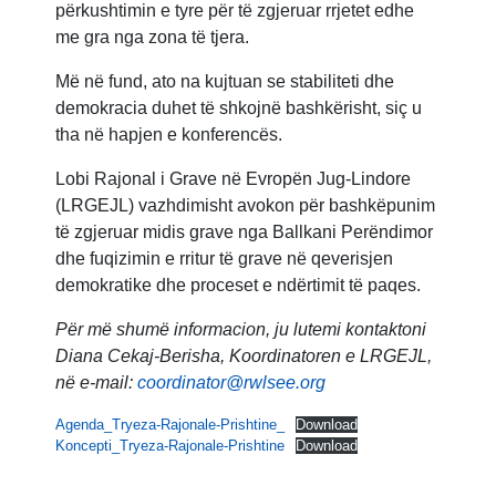
përkushtimin e tyre për të zgjeruar rrjetet edhe
me gra nga zona të tjera.
Më në fund, ato na kujtuan se stabiliteti dhe
demokracia duhet të shkojnë bashkërisht, siç u
tha në hapjen e konferencës.
Lobi Rajonal i Grave në Evropën Jug-Lindore
(LRGEJL) vazhdimisht avokon për bashkëpunim
të zgjeruar midis grave nga Ballkani Perëndimor
dhe fuqizimin e rritur të grave në qeverisjen
demokratike dhe proceset e ndërtimit të paqes.
Për më shumë informacion, ju lutemi kontaktoni
Diana Cekaj-Berisha, Koordinatoren e LRGEJL,
në e-mail:
coordinator@rwlsee.org
Agenda_Tryeza-Rajonale-Prishtine_
Download
Koncepti_Tryeza-Rajonale-Prishtine
Download