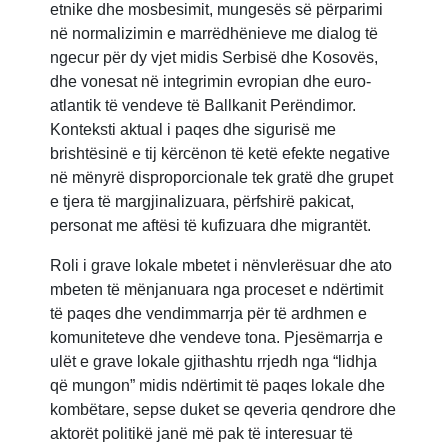
etnike dhe mosbesimit, mungesës së përparimi
në normalizimin e marrëdhënieve me dialog të
ngecur për dy vjet midis Serbisë dhe Kosovës,
dhe vonesat në integrimin evropian dhe euro-
atlantik të vendeve të Ballkanit Perëndimor.
Konteksti aktual i paqes dhe sigurisë me
brishtësinë e tij kërcënon të ketë efekte negative
në mënyrë disproporcionale tek gratë dhe grupet
e tjera të margjinalizuara, përfshirë pakicat,
personat me aftësi të kufizuara dhe migrantët.
Roli i grave lokale mbetet i nënvlerësuar dhe ato
mbeten të mënjanuara nga proceset e ndërtimit
të paqes dhe vendimmarrja për të ardhmen e
komuniteteve dhe vendeve tona. Pjesëmarrja e
ulët e grave lokale gjithashtu rrjedh nga “lidhja
që mungon” midis ndërtimit të paqes lokale dhe
kombëtare, sepse duket se qeveria qendrore dhe
aktorët politikë janë më pak të interesuar të